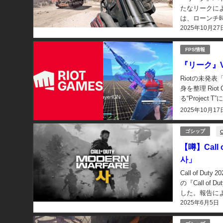
たなリークによる
は、ローンチ
2025年10月27
う。 当初「Fires
FPS情報
『リーク』V
Riotの未発表
身を整理 Rio
る“Projec
2025年10月17
ゴシップ
【噂】Call
사」
Call of Du
の『Call o
した。報告によると
2025年6月5日