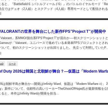
と、『Battlefield 6（バトルフィールド6）』のバトルロイヤルモード「Re
時点ではデュオ（2人組）とスクアッド（4人組）専用モードとして配信され
日
to...
ALORANTの世界を舞台にした新作FPS”Project T”が開発中
「Valorant」系MMO/脱出系FPS“Project T”が流出か──初スクリーンショッ
t Gamesが「Valorant」ユニバースで進めている未発表FPSプロジェクトとさ
t T”について、初のスクリーンショットが出回りました。 先立って判明していたP..
日
CoD
リーク
 of Duty 2026は韓国と北朝鮮が舞台？―仮題は「Modern Warfa
ty 2026は朝鮮半島が舞台か―開発はInfinity Ward、仮題は「Modern Warfare 사」 
f Duty』新作について、信頼性の高いリーカーTheGhostOfHope氏が最新情報を
、本作はInfinity Wardが開発を担当...