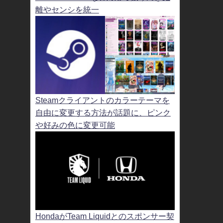
離やセンシを統一
Steamクライアントのカラーテーマを
自由に変更する方法が話題に、ピンク
や好みの色に変更可能
HondaがTeam Liquidとのスポンサー契