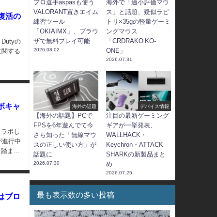
プロ選手aspasも使う
海外で「過小評価マウ
VALORANT置きエイム
ス」と話題、疑似ラピ
式復活の
練習ツール
トリ×35gの軽量ゲーミ
「OKIAIMX」、ブラウ
ングマウス
ザで無料プレイ可能
「CRDRAKO KO-
Dutyの
2026.08.02
ONE」
に関する
2026.07.31
ボキャ
海外の話題
デバイス情報
【海外の話題】PCで
注目の最新ゲーミング
FPSを6年遊んでて今
ギアが一挙発表、
コラボし
さら知った「無線マウ
WALLHACK・
が進行中
スの正しい使い方」が
Keychron・ATTACK
を踏まえ
話題に
SHARKの新製品まと
2026.07.30
め
2026.07.25
最も表示数の多い投稿
はブロ