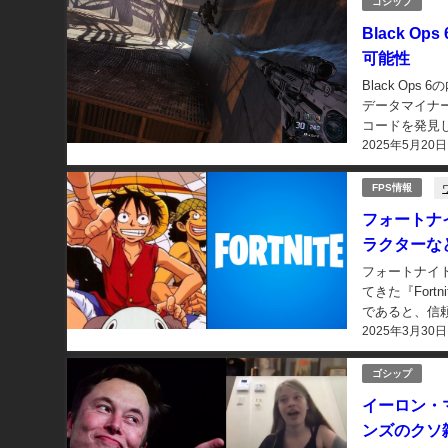
ゴシップ
Black 
可能性
Black Ops
データマイナーが
コードを発見し
2025年5月20日
FPS情報
フォートナ
ラクターな
フォートナイ
てきた『For
であると、信
2025年3月30日
つつ、これまで
ゴシップ
イーロン・
ンズのクソ