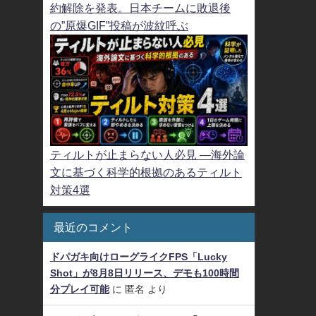
約解除を発表。日本チームに敗退後
の”原爆GIF”投稿が波紋呼ぶ
ティルトが止まらない人必見 ―海外論
文に基づく科学的根拠のあるティルト
対策4選
最近のコメント
ドパガキ向けローグライクFPS「Lucky
Shot」が8月8日リリース、デモも100時間
分プレイ可能
に
匿名
より