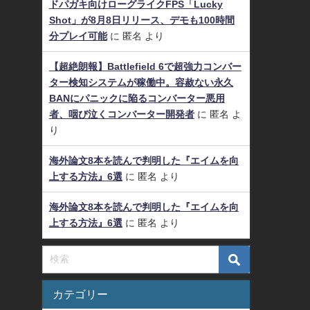
ドパガキ向けローグライクFPS「Lucky
Shot」が8月8日リリース、デモも100時間
分プレイ可能
に
匿名
より
【超絶朗報】Battlefield 6で超強力コンバー
ター検知システムが稼働中。容赦ない永久
BANにパニックに陥るコンバーター悪用
者、咽び泣くコンバーター開発者
に
匿名
よ
り
海外論文8本を読んで判明した『エイムを向
上する方法』6選
に
匿名
より
海外論文8本を読んで判明した『エイムを向
上する方法』6選
に
匿名
より
カテゴリー