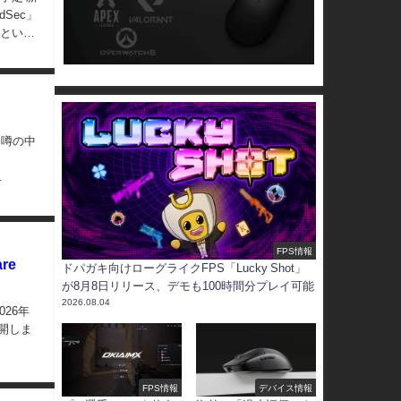
dSec」
るとい
トと噂の中
れ
.
FPS情報
re
ドパガキ向けローグライクFPS「Lucky Shot」
が8月8日リリース、デモも100時間分プレイ可能
2026.08.04
2026年
公開しま
FPS情報
デバイス情報