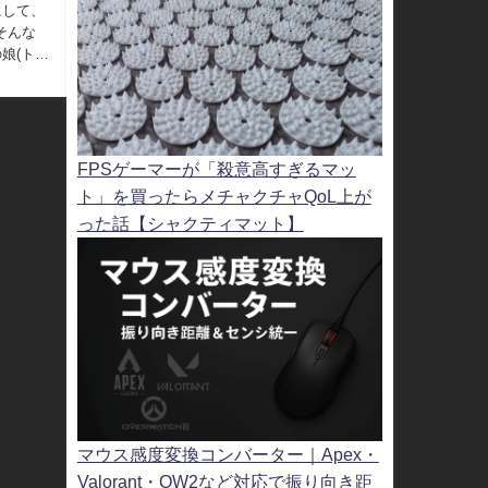
にして、
そんな
娘(トラ
FPSゲーマーが「殺意高すぎるマッ
ト」を買ったらメチャクチャQoL上が
った話【シャクティマット】
マウス感度変換コンバーター｜Apex・
Valorant・OW2など対応で振り向き距