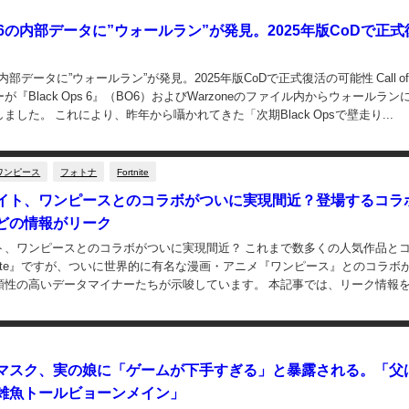
Ops 6の内部データに”ウォールラン”が発見。2025年版CoDで正
 6の内部データに”ウォールラン”が発見。2025年版CoDで正式復活の可能性 Call of 
『Black Ops 6』（BO6）およびWarzoneのファイル内からウォールラン
ました。 これにより、昨年から囁かれてきた「次期Black Opsで壁走り...
ワンピース
フォトナ
Fortnite
イト、ワンピースとのコラボがついに実現間近？登場するコラ
どの情報がリーク
ト、ワンピースとのコラボがついに実現間近？ これまで数多くの人気作品と
tnite』ですが、ついに世界的に有名な漫画・アニメ『ワンピース』とのコラボ
頼性の高いデータマイナーたちが示唆しています。 本記事では、リーク情報
のアニメコラボを振り返りなが...
マスク、実の娘に「ゲームが下手すぎる」と暴露される。「父
雑魚トールビョーンメイン」