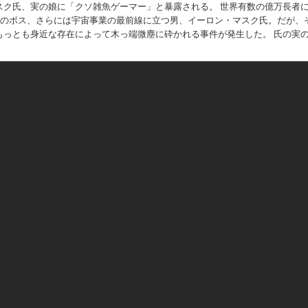
スク氏、実の娘に「クソ雑魚ゲーマー」と暴露される。 世界有数の億万長者
ter）のボス、さらには宇宙事業の最前線に立つ男、イーロン・マスク氏。だが、
もっとも身近な存在によって木っ端微塵に砕かれる事件が発生した。 氏の実の
であるVivian氏が、「...