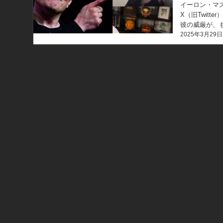
イーロン・マ
X（旧Twit
彼の威厳が、
2025年3月29日
ンスジェンダー)