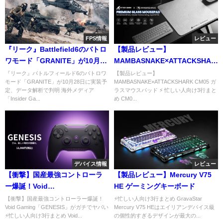
FPS情報
レビュー
『リーク』Battlefield6のバトロ
【製品レビュー】
ワモード「GRANITE」が10月28
MAMBASNAKE×ATTACKSHARK
日に実装予定？—データ解析で
CM05 ガラスマウスパッド
『リーク』バトルフィールド6のバトロワ
【製品レビュー】
モード「GRANITE」が10月28日に実装予
MAMBASNAKE×ATTACKSHARK CM05 ガ
判明
定、データ解析で判明 海外メディア
ラスマウスパッド ⚡ 忙しい人向け3行まと
「Insider Ga...
め CM0...
デバイス情報
レビュー
【衝撃】国産最強コントローラ
【製品レビュー】Mercury V75
ー爆誕！Void
HE ゲーミングキーボード
Gaming「GENESIS」がガチで
【衝撃】国産最強コントローラー爆誕！
⚡忙しい人向け3行まとめ GravaStar
Void Gaming「GENESIS」がガチでヤバい
Mercury V75 HEはエイリアンデバイス級
ヤバい
⚡忙しい人向け3行まとめ Void...
の個性的すぎるデザインが最大の...