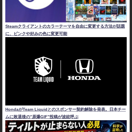
Steamクライアントのカラーテーマを自由に変更する方法が話題
に、ピンクや好みの色に変更可能
HondaがTeam Liquidとのスポンサー契約解除を発表。日本チー
ムに敗退後の”原爆GIF”投稿が波紋呼ぶ