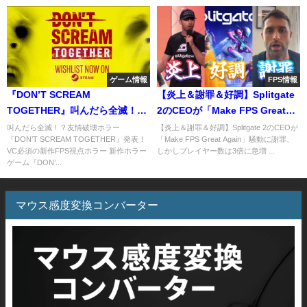
ゲーム情報
FPS情報
『DON’T SCREAM
【炎上＆謝罪＆好調】Splitgate
TOGETHER』叫んだら全滅！？
2のCEOが「Make FPS Great
友情破壊ホラゲー発表！—VC必
Again」騒動に謝罪、しかしプレ
叫んだら全滅！？友情破壊ホラー
【炎上＆謝罪＆好調】Splitgate 2のCEOが
『DON’T SCREAM TOGETHER』発表！
「Make FPS Great Again」騒動に謝罪、
須の新作FPS視点ホラー
イヤー数は3倍に急増
VC必須の新作FPS視点ホラー 新作ホラー
しかしプレイヤー数は3倍に急増 ...
ゲーム『DON’...
マウス感度変換コンバーター