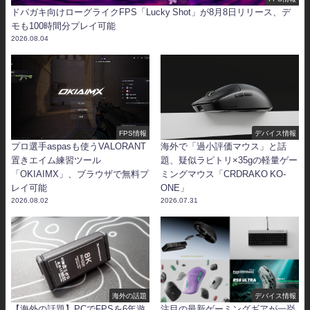
ドパガキ向けローグライクFPS「Lucky Shot」が8月8日リリース、デ
モも100時間分プレイ可能
2026.08.04
FPS情報
デバイス情報
プロ選手aspasも使うVALORANT
海外で「過小評価マウス」と話
置きエイム練習ツール
題、疑似ラピトリ×35gの軽量ゲー
「OKIAIMX」、ブラウザで無料プ
ミングマウス「CRDRAKO KO-
レイ可能
ONE」
2026.08.02
2026.07.31
海外の話題
デバイス情報
【海外の話題】PCでFPSを6年遊
注目の最新ゲーミングギアが一挙