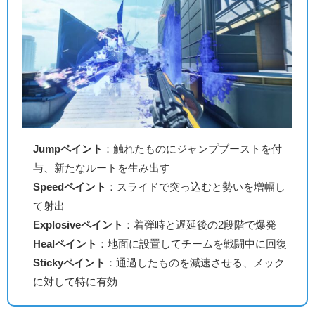
Jumpペイント
：触れたものにジャンプブーストを付
与、新たなルートを生み出す
Speedペイント
：スライドで突っ込むと勢いを増幅し
て射出
Explosiveペイント
：着弾時と遅延後の2段階で爆発
Healペイント
：地面に設置してチームを戦闘中に回復
Stickyペイント
：通過したものを減速させる、メック
に対して特に有効