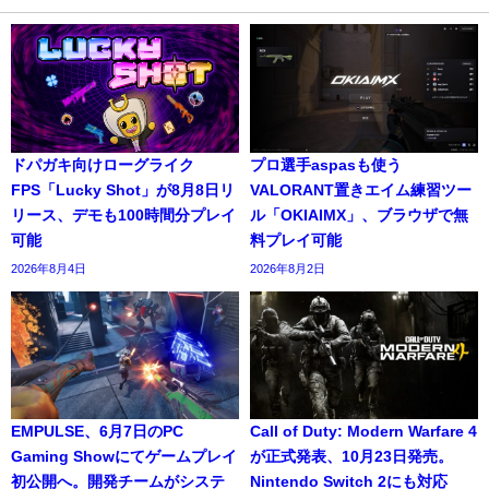
ドパガキ向けローグライク
プロ選手aspasも使う
FPS「Lucky Shot」が8月8日リ
VALORANT置きエイム練習ツー
リース、デモも100時間分プレイ
ル「OKIAIMX」、ブラウザで無
可能
料プレイ可能
2026年8月4日
2026年8月2日
EMPULSE、6月7日のPC
Call of Duty: Modern Warfare 4
Gaming Showにてゲームプレイ
が正式発表、10月23日発売。
初公開へ。開発チームがシステ
Nintendo Switch 2にも対応