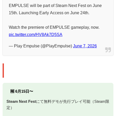
EMPULSE will be part of Steam Next Fest on June
15th. Launching Early Access on June 24th.
Watch the premiere of EMPULSE gameplay, now.
pic.twitter.com/HV8Ak7D5SA
— Play Empulse (@PlayEmpulse)
June 7, 2026
📅 リリース情報
🆓 6月15日〜
Steam Next Fest
にて無料デモが先行プレイ可能（Steam限
定）