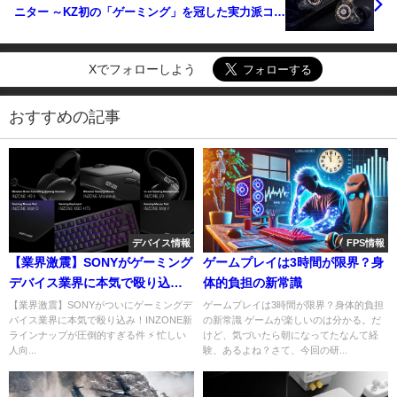
ニター ～KZ初の「ゲーミング」を冠した実力派コス
パ機～
Xでフォローしよう
おすすめの記事
デバイス情報
FPS情報
【業界激震】SONYがゲーミング
ゲームプレイは3時間が限界？身
デバイス業界に本気で殴り込
体的負担の新常識
み！INZONEの新ラインナップが
【業界激震】SONYがついにゲーミングデ
ゲームプレイは3時間が限界？身体的負担
バイス業界に本気で殴り込み！INZONE新
の新常識 ゲームが楽しいのは分かる。だ
ついに公開
ラインナップが圧倒的すぎる件 ⚡ 忙しい
けど、気づいたら朝になってたなんて経
人向...
験、あるよね？さて、今回の研...