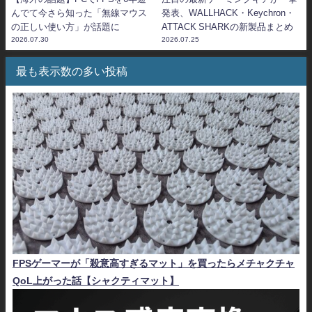
んでて今さら知った「無線マウス
発表、WALLHACK・Keychron・
の正しい使い方」が話題に
ATTACK SHARKの新製品まとめ
2026.07.30
2026.07.25
最も表示数の多い投稿
FPSゲーマーが「殺意高すぎるマット」を買ったらメチャクチャ
QoL上がった話【シャクティマット】