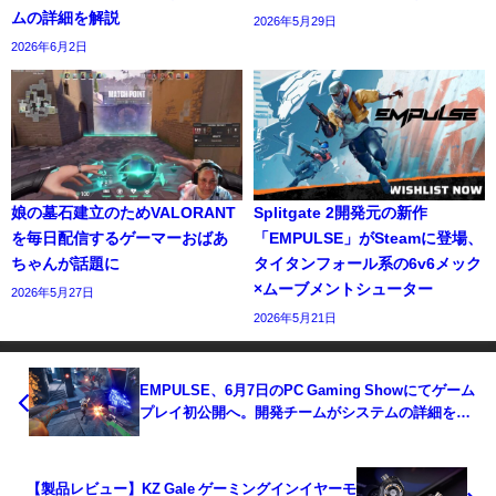
ムの詳細を解説
2026年5月29日
2026年6月2日
娘の墓石建立のためVALORANT
Splitgate 2開発元の新作
を毎日配信するゲーマーおばあ
「EMPULSE」がSteamに登場、
ちゃんが話題に
タイタンフォール系の6v6メック
×ムーブメントシューター
2026年5月27日
2026年5月21日
EMPULSE、6月7日のPC Gaming Showにてゲーム
プレイ初公開へ。開発チームがシステムの詳細を解
説
【製品レビュー】KZ Gale ゲーミングインイヤーモ