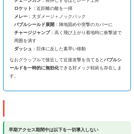
チェーンガン
：長押しするほどレート上昇
ロケット
：近距離の敵を一掃
メレー
：大ダメージ＋ノックバック
バブルシールド展開
：陣地固めや突撃のカバーに
チャージジャンプ
：高く飛び上がり着地時に衝撃波で
周囲を潰す
ダッシュ
：巨体に反した素早い移動
なおグラップルで接近して近接攻撃を当てると
バブルシ
ールドを一時的に無効化
できる対メック戦術も存在しま
す。
💴 早期アクセスのマネタイズ方針
早期アクセス期間中は以下を一切導入しない