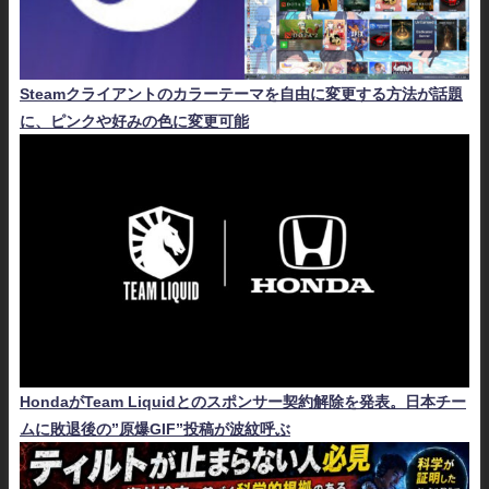
Steamクライアントのカラーテーマを自由に変更する方法が話題
に、ピンクや好みの色に変更可能
HondaがTeam Liquidとのスポンサー契約解除を発表。日本チー
ムに敗退後の”原爆GIF”投稿が波紋呼ぶ