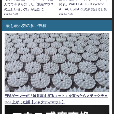
んでて今さら知った「無線マウス
発表、WALLHACK・Keychron・
の正しい使い方」が話題に
ATTACK SHARKの新製品まとめ
2026.07.30
2026.07.25
最も表示数の多い投稿
FPSゲーマーが「殺意高すぎるマット」を買ったらメチャクチャ
QoL上がった話【シャクティマット】