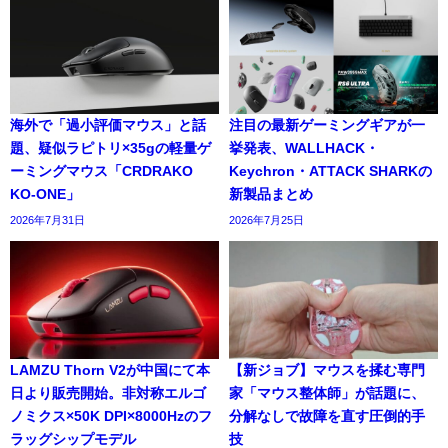
海外で「過小評価マウス」と話
注目の最新ゲーミングギアが一
題、疑似ラピトリ×35gの軽量ゲ
挙発表、WALLHACK・
ーミングマウス「CRDRAKO
Keychron・ATTACK SHARKの
KO-ONE」
新製品まとめ
2026年7月31日
2026年7月25日
LAMZU Thorn V2が中国にて本
【新ジョブ】マウスを揉む専門
日より販売開始。非対称エルゴ
家「マウス整体師」が話題に、
ノミクス×50K DPI×8000Hzのフ
分解なしで故障を直す圧倒的手
ラッグシップモデル
技