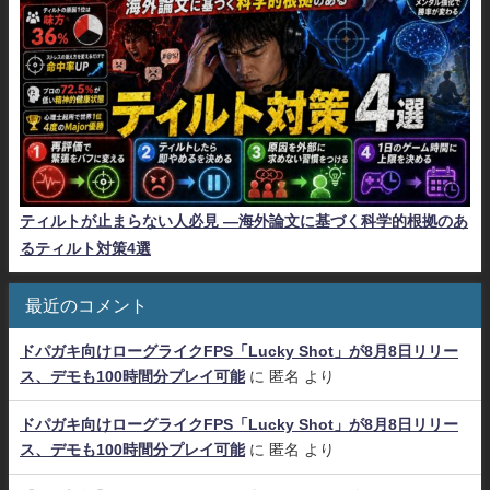
ティルトが止まらない人必見 ―海外論文に基づく科学的根拠のあ
るティルト対策4選
最近のコメント
ドパガキ向けローグライクFPS「Lucky Shot」が8月8日リリー
ス、デモも100時間分プレイ可能
に
匿名
より
ドパガキ向けローグライクFPS「Lucky Shot」が8月8日リリー
ス、デモも100時間分プレイ可能
に
匿名
より