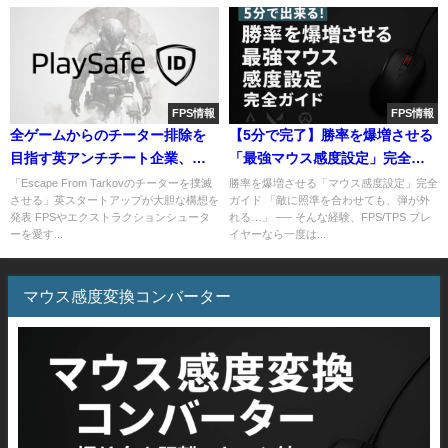
FPS情報
FPS情報
全ゲームからのチーター排除を
【5分で完了】勝率を爆増させる
目指す英アンチチート企業、手
「最強マウス感度設定」完全ガ
始めに「タルコフのチーターを
イド【FPS/TPS】
「Escape From Tarkovのチーターを撲滅
勝率を爆増させる「マウス感度設定」完全
させる」英スタートアップが大胆な構想を
ガイド 「敵に照準を合わせても、弾が外
撲滅させる」という超大胆な構
発表 FPSやエクストラクションシュータ
れる…」 ── そんな経験、FPS/TPS プレ
想を発表。
ーを愛す...
イヤーなら一度は...
マウス感度変換コンバーター