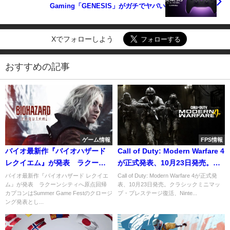
Gaming「GENESIS」がガチでヤバい
Xでフォローしよう
おすすめの記事
ゲーム情報
FPS情報
バイオ最新作『バイオハザード
Call of Duty: Modern Warfare 4
レクイエム』が発表 ラクーン
が正式発表、10月23日発売。
シティへ原点回帰
Nintendo Switch 2にも対応
バイオ最新作『バイオハザード レクイエ
Call of Duty: Modern Warfare 4が正式発
ム』が発表 ラクーンシティへ原点回帰
表、10月23日発売。クラシックミニマッ
カプコンはSummer Game Festのクロージ
プ・プレステージ復活、Ninte...
ング発表とし...