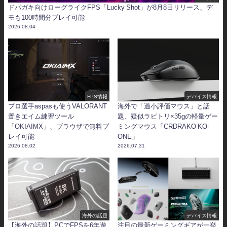
ドパガキ向けローグライクFPS「Lucky Shot」が8月8日リリース、デ
モも100時間分プレイ可能
2026.08.04
FPS情報
デバイス情報
プロ選手aspasも使うVALORANT
海外で「過小評価マウス」と話
置きエイム練習ツール
題、疑似ラピトリ×35gの軽量ゲー
「OKIAIMX」、ブラウザで無料プ
ミングマウス「CRDRAKO KO-
レイ可能
ONE」
2026.08.02
2026.07.31
海外の話題
デバイス情報
【海外の話題】PCでFPSを6年遊
注目の最新ゲーミングギアが一挙