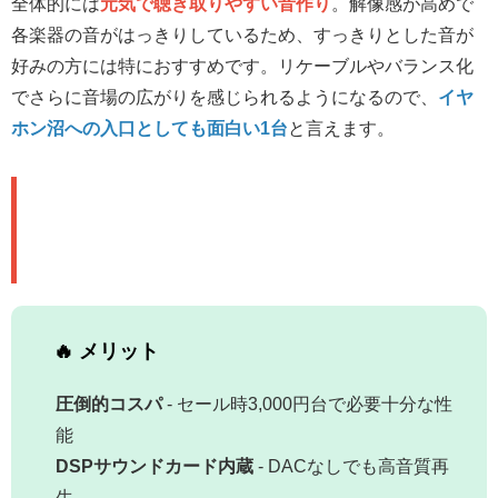
全体的には
元気で聴き取りやすい音作り
。解像感が高めで
各楽器の音がはっきりしているため、すっきりとした音が
好みの方には特におすすめです。リケーブルやバランス化
でさらに音場の広がりを感じられるようになるので、
イヤ
ホン沼への入口としても面白い1台
と言えます。
⚖️ メリット＆デメリット：正直レ
ビュー
🔥 メリット
圧倒的コスパ
- セール時3,000円台で必要十分な性
能
DSPサウンドカード内蔵
- DACなしでも高音質再
生