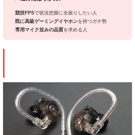
競技FPS
で状況把握に全振りしたい人
既に高級ゲーミングイヤホン
を持つガチ勢
専用マイク並みの品質
を求める人
🏆 総合評価：KZ初のゲーミングモ
デルは大成功