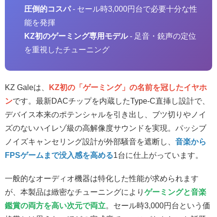
圧倒的コスパ
- セール時3,000円台で必要十分な性
能を発揮
KZ初のゲーミング専用モデル
- 足音・銃声の定位
を重視したチューニング
KZ Galeは、
KZ初の「ゲーミング」の名前を冠したイヤホ
ン
です。最新DACチップを内蔵したType-C直挿し設計で、
デバイス本来のポテンシャルを引き出し、ブツ切りやノイ
ズのないハイレゾ級の高解像度サウンドを実現。パッシブ
ノイズキャンセリング設計が外部騒音を遮断し、
音楽から
FPSゲームまで没入感を高める
1台に仕上がっています。
一般的なオーディオ機器は特化した性能が求められます
が、本製品は緻密なチューニングにより
ゲーミングと音楽
鑑賞の両方を高い次元で両立
。セール時3,000円台という価