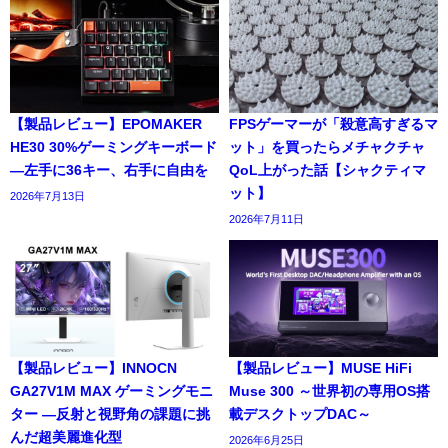
【製品レビュー】EPOMAKER
FPSゲーマーが「殺意高すぎるマ
HE30 30%ゲーミングキーボード
ット」を買ったらメチャクチャ
―左手に36キー、右手に自由を
QoL上がった話【シャクティマ
ット】
2026年7月13日
2026年7月11日
【製品レビュー】INNOCN
【製品レビュー】MUSE HiFi
GA27V1M MAX ゲーミングモニ
Muse 300 ～世界初の専用OS搭
ター ―反射と視野角の課題に挑
載デスクトップDAC～
んだ超美麗進化型
2026年6月25日