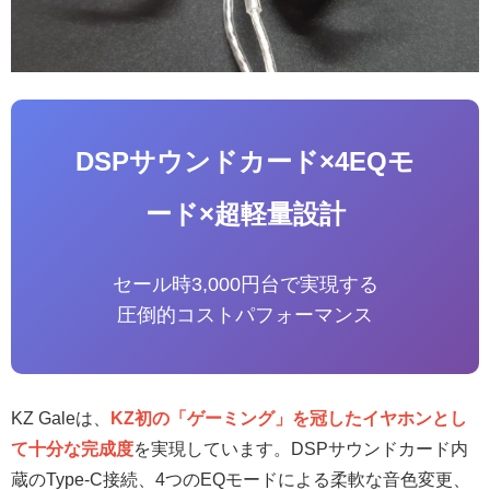
DSPサウンドカード×4EQモ
ード×超軽量設計
セール時3,000円台で実現する
圧倒的コストパフォーマンス
KZ Galeは、
KZ初の「ゲーミング」を冠したイヤホンとし
て十分な完成度
を実現しています。DSPサウンドカード内
蔵のType-C接続、4つのEQモードによる柔軟な音色変更、