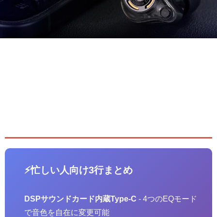
【製品レビュー】KZ Gale ゲーミ
ングインイヤーモニター ～KZ初
の「ゲーミング」を冠した実力派
～
⚡忙しい人向け3行まとめ
DSPサウンドカード内蔵Type-C
- 4つのEQモード
で音色を自在に変更可能