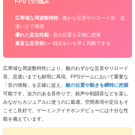
FPSでの強み
広帯域な周波数特性
- 微かな足音やリロード音、息
遣いまで再現
優れた定位性能
- 音の位置を正確に把握
素直な足音拾い
- 戦況をいち早く判断できる
広帯域な周波数特性により、敵のわずかな足音やリロード
音、息遣いまでも鮮明に再現。FPSゲームにおいて重要な
「音の情報」を正確に捉え、
敵の位置や動きを瞬時に把握
可能です。迫力のある音作りで、銃声や戦闘音などを楽し
みながらカジュアルに使うのに最適。空間表現や定位もそ
こそこ良好で、ゲーミングイヤホンデビューには十分な性
能を備えています。