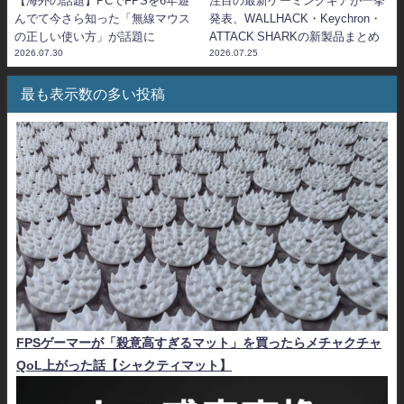
【海外の話題】PCでFPSを6年遊
注目の最新ゲーミングギアが一挙
んでて今さら知った「無線マウス
発表、WALLHACK・Keychron・
の正しい使い方」が話題に
ATTACK SHARKの新製品まとめ
2026.07.30
2026.07.25
最も表示数の多い投稿
FPSゲーマーが「殺意高すぎるマット」を買ったらメチャクチャ
QoL上がった話【シャクティマット】