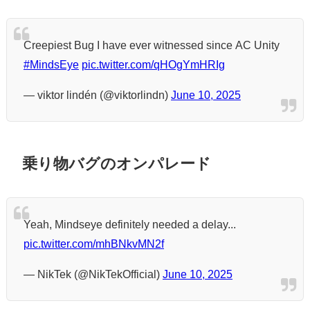
Creepiest Bug I have ever witnessed since AC Unity
#MindsEye
pic.twitter.com/qHOgYmHRIg
— viktor lindén (@viktorlindn)
June 10, 2025
乗り物バグのオンパレード
Yeah, Mindseye definitely needed a delay...
pic.twitter.com/mhBNkvMN2f
— NikTek (@NikTekOfficial)
June 10, 2025