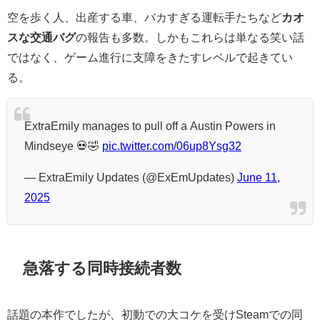
空を歩く人、出産する車、バカすぎる運転手たちなど
カオ
スな交通バグ
の報告も多数。しかもこれらは単なる笑い話
ではなく、ゲーム進行に支障をきたすレベルで起きてい
る。
ExtraEmily manages to pull off a Austin Powers in
Mindseye 💀🤣
pic.twitter.com/06up8Ysg32
— ExtraEmily Updates (@ExEmUpdates)
June 11,
2025
急落する同時接続者数
話題の本作でしたが、初動での大コケを受けSteamでの同