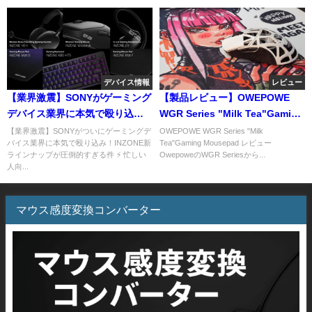
デバイス情報
レビュー
【業界激震】SONYがゲーミング
【製品レビュー】OWEPOWE
デバイス業界に本気で殴り込
WGR Series "Milk Tea"Gaming
み！INZONEの新ラインナップが
Mousepad
【業界激震】SONYがついにゲーミングデ
OWEPOWE WGR Series "Milk
バイス業界に本気で殴り込み！INZONE新
Tea"Gaming Mousepad レビュー
ついに公開
ラインナップが圧倒的すぎる件 ⚡ 忙しい
OwepoweのWGR Seriesから...
人向...
マウス感度変換コンバーター