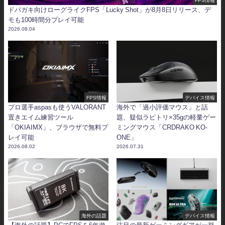
ドパガキ向けローグライクFPS「Lucky Shot」が8月8日リリース、デ
モも100時間分プレイ可能
2026.08.04
FPS情報
デバイス情報
プロ選手aspasも使うVALORANT
海外で「過小評価マウス」と話
置きエイム練習ツール
題、疑似ラピトリ×35gの軽量ゲー
「OKIAIMX」、ブラウザで無料プ
ミングマウス「CRDRAKO KO-
レイ可能
ONE」
2026.08.02
2026.07.31
海外の話題
デバイス情報