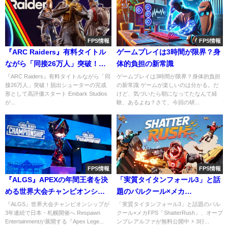
FPS情報
FPS情報
『ARC Raiders』有料タイトル
ゲームプレイは3時間が限界？身
ながら「同接26万人」突破！脱
体的負担の新常識
出シューターの完成形として高
『ARC Raiders』有料タイトルながら「同
ゲームプレイは3時間が限界？身体的負担
接26万人」突破！脱出シューターの完成
の新常識 ゲームが楽しいのは分かる。だ
評価スタート
形として高評価スタート Embark Studios
けど、気づいたら朝になってたなんて経
が...
験、あるよね？さて、今回の研...
FPS情報
FPS情報
『ALGS』APEXの年間王者を決
「実質タイタンフォール3」と話
める世界大会チャンピオンシッ
題のパルクール×メカ
プが3年連続で日本・札幌開催へ
FPS「ShatterRush」、オープ
『ALGS』世界大会チャンピオンシップが
「実質タイタンフォール3」と話題のパル
3年連続で日本・札幌開催へ Respawn
クール×メカFPS「ShatterRush」、オープ
ンプレアルファが無料公開中
Entertainmentが展開する『Apex Lege...
ンプレアルファが無料公開中 ⚡ 3行...