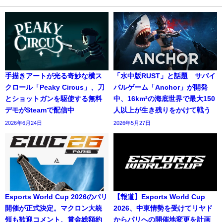
手描きアートが光る奇妙な横ス
「水中版RUST」と話題 サバイ
クロール「Peaky Circus」、刀
バルゲーム「Anchor」が開発
とショットガンを駆使する無料
中、16km²の海底世界で最大150
デモがSteamで配信中
人以上が生き残りをかけて戦う
2026年6月24日
2026年5月27日
Esports World Cup 2026のパリ
【報道】Esports World Cup
開催が正式決定。マクロン大統
2026、中東情勢を受けてリヤド
領も歓迎コメント、賞金総額約
からパリへの開催地変更を計画