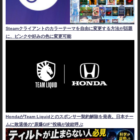
Steamクライアントのカラーテーマを自由に変更する方法が話題
に、ピンクや好みの色に変更可能
HondaがTeam Liquidとのスポンサー契約解除を発表。日本チー
ムに敗退後の”原爆GIF”投稿が波紋呼ぶ