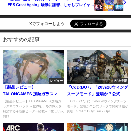
FPS Great Again」騒動に謝罪、しかしプレイヤー
数は3倍に急増
Xでフォローしよう
おすすめの記事
レビュー
FPS情報
【製品レビュー】
『CoD:BO7』「20vs20ウィング
TALONGAMES 加熱ガラスマウ
スーツモード」登場か？公式リ
スパッド
ークで開発情報が判明
【製品レビュー】TALONGAMES 加熱ガ
『CoD:BO7』に「20vs20ウィングスーツ
ラスマウスパッド ～世界初、冬の冷えを
モード」登場か？公式リークで開発情報が
解消する革新的ヒーター搭載～ ⚡忙しい人
判明 『Call of Duty: Black Ops...
向け...