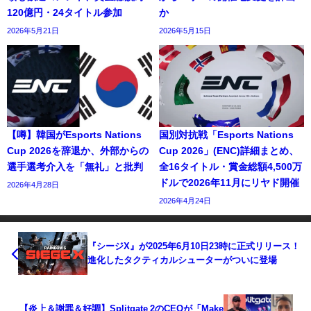
120億円・24タイトル参加
か
2026年5月21日
2026年5月15日
【噂】韓国がEsports Nations
国別対抗戦「Esports Nations
Cup 2026を辞退か、外部からの
Cup 2026」(ENC)詳細まとめ、
選手選考介入を「無礼」と批判
全16タイトル・賞金総額4,500万
ドルで2026年11月にリヤド開催
2026年4月28日
2026年4月24日
『シージX』が2025年6月10日23時に正式リリース！
進化したタクティカルシューターがついに登場
【炎上＆謝罪＆好調】Splitgate 2のCEOが「Make