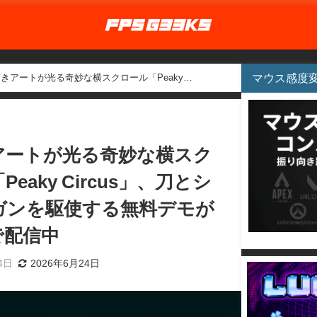
マウス感度
きアートが光る奇妙な横スクロール「Peaky
駆使する無料デモがSteamで配信中
アートが光る奇妙な横スク
eaky Circus」、刀とシ
ガンを駆使する無料デモが
mで配信中
4日
2026年6月24日