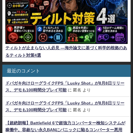
ティルトが止まらない人必見 ―海外論文に基づく科学的根拠のあ
るティルト対策4選
最近のコメント
ドパガキ向けローグライクFPS「Lucky Shot」が8月8日リリー
ス、デモも100時間分プレイ可能
に
匿名
より
ドパガキ向けローグライクFPS「Lucky Shot」が8月8日リリー
ス、デモも100時間分プレイ可能
に
匿名
より
【超絶朗報】Battlefield 6で超強力コンバーター検知システムが
稼働中。容赦ない永久BANにパニックに陥るコンバーター悪用