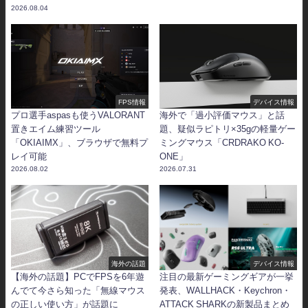
2026.08.04
FPS情報
デバイス情報
プロ選手aspasも使うVALORANT
海外で「過小評価マウス」と話
置きエイム練習ツール
題、疑似ラピトリ×35gの軽量ゲー
「OKIAIMX」、ブラウザで無料プ
ミングマウス「CRDRAKO KO-
レイ可能
ONE」
2026.08.02
2026.07.31
海外の話題
デバイス情報
【海外の話題】PCでFPSを6年遊
注目の最新ゲーミングギアが一挙
んでて今さら知った「無線マウス
発表、WALLHACK・Keychron・
の正しい使い方」が話題に
ATTACK SHARKの新製品まとめ