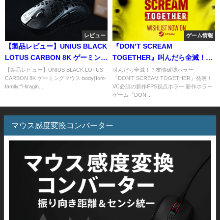
レビュー
ゲーム情報
【製品レビュー】UNIUS BLACK
『DON’T SCREAM
LOTUS CARBON 8K ゲーミング
TOGETHER』叫んだら全滅！？
マウス
友情破壊ホラゲー発表！—VC必
【製品レビュー】UNIUS BLACK LOTUS
叫んだら全滅！？友情破壊ホラー
CARBON 8K ゲーミングマウス body{font-
『DON’T SCREAM TOGETHER』発表！
須の新作FPS視点ホラー
family:"Hiragin...
VC必須の新作FPS視点ホラー 新作ホラー
ゲーム『DON’...
マウス感度変換コンバーター