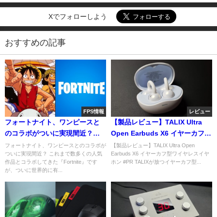
Xでフォローしよう
おすすめの記事
FPS情報
レビュー
フォートナイト、ワンピースと
【製品レビュー】TALIX Ultra
のコラボがついに実現間近？登
Open Earbuds X6 イヤーカフ型
場するコラボキャラクターなど
ワイヤレスイヤホン
フォートナイト、ワンピースとのコラボが
【製品レビュー】TALIX Ultra Open
ついに実現間近？ これまで数多くの人気
Earbuds X6 イヤーカフ型ワイヤレスイヤ
の情報がリーク
作品とコラボしてきた『Fortnite』です
ホン #PR TALIXが放つイヤーカフ型...
が、ついに世界的に有...