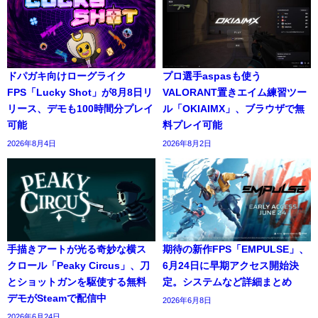
ドパガキ向けローグライク
プロ選手aspasも使う
FPS「Lucky Shot」が8月8日リ
VALORANT置きエイム練習ツー
リース、デモも100時間分プレイ
ル「OKIAIMX」、ブラウザで無
可能
料プレイ可能
2026年8月4日
2026年8月2日
手描きアートが光る奇妙な横ス
期待の新作FPS「EMPULSE」、
クロール「Peaky Circus」、刀
6月24日に早期アクセス開始決
とショットガンを駆使する無料
定。システムなど詳細まとめ
デモがSteamで配信中
2026年6月8日
2026年6月24日