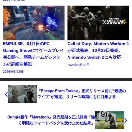
EMPULSE、6月7日のPC
Call of Duty: Modern Warfare 4
Gaming Showにてゲームプレイ
が正式発表、10月23日発売。
初公開へ。開発チームがシステ
Nintendo Switch 2にも対応
ムの詳細を解説
2026年5月29日
2026年6月2日
『Escape From Tarkov』正式リリース前に“最後の
ワイプ”が確定。リリース時期にも注目集まる
Bungie新作『Marathon』発売延期を正式発表「強
く明確なフィードバックを受け止めた結果」