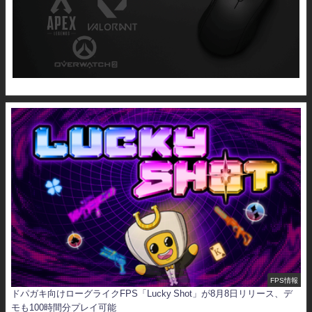
FPS情報
ドパガキ向けローグライクFPS「Lucky Shot」が8月8日リリース、デ
モも100時間分プレイ可能