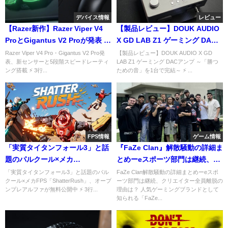
デバイス情報
レビュー
【Razer新作】Razer Viper V4
【製品レビュー】DOUK AUDIO
ProとGigantus V2 Proが発表 —
X GD LAB Z1 ゲーミング DAC
詳細まとめ
アンプ ～「FPSで勝つための
Razer Viper V4 Pro・Gigantus V2 Pro発
【製品レビュー】DOUK AUDIO X GD
表、新センサーと5段階スピードレーティ
LAB Z1 ゲーミング DACアンプ ～「勝つ
音」を1台で完結～
ング搭載 ⚡ 3行...
ための音」を1台で完結～ ⚡ ...
FPS情報
ゲーム情報
「実質タイタンフォール3」と話
『FaZe Clan』解散騒動の詳細ま
題のパルクール×メカ
とめーeスポーツ部門は継続、ク
FPS「ShatterRush」、オープ
リエイター全員離脱の理由は？
「実質タイタンフォール3」と話題のパル
FaZe Clan解散騒動の詳細まとめーeスポ
クール×メカFPS「ShatterRush」、オープ
ーツ部門は継続、クリエイター全員離脱の
ンプレアルファが無料公開中
ンプレアルファが無料公開中 ⚡ 3行...
理由は？ 人気ゲーミングブランドとして
知られる「FaZe...