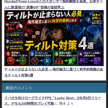
HondaがTeam Liquidとのスポンサー契約解除を発表。日本チー
ムに敗退後の”原爆GIF”投稿が波紋呼ぶ
ティルトが止まらない人必見 ―海外論文に基づく科学的根拠のあ
るティルト対策4選
最近のコメント
ドパガキ向けローグライクFPS「Lucky Shot」が8月8日リリー
ス、デモも100時間分プレイ可能
に
匿名
より