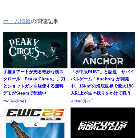
ゲーム情報
の関連記事
手描きアートが光る奇妙な横ス
「水中版RUST」と話題 サバイ
クロール「Peaky Circus」、刀
バルゲーム「Anchor」が開発
とショットガンを駆使する無料
中、16km²の海底世界で最大150
デモがSteamで配信中
人以上が生き残りをかけて戦う
2026年6月24日
2026年5月27日