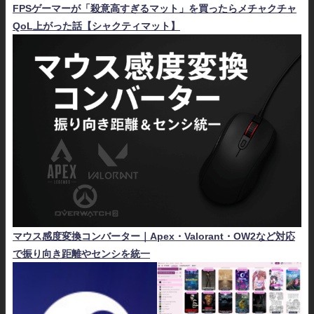
FPSゲーマーが「殺意高すぎるマット」を買ったらメチャクチャ
QoL上がった話【シャクティマット】
マウス感度変換コンバーター｜Apex・Valorant・OW2など対応
で振り向き距離やセンシを統一