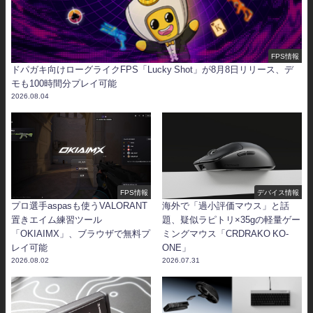
FPS情報
ドパガキ向けローグライクFPS「Lucky Shot」が8月8日リリース、デ
モも100時間分プレイ可能
2026.08.04
FPS情報
デバイス情報
プロ選手aspasも使うVALORANT
海外で「過小評価マウス」と話
置きエイム練習ツール
題、疑似ラピトリ×35gの軽量ゲー
「OKIAIMX」、ブラウザで無料プ
ミングマウス「CRDRAKO KO-
レイ可能
ONE」
2026.08.02
2026.07.31