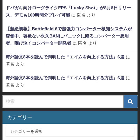
ドパガキ向けローグライクFPS「Lucky Shot」が8月8日リリー
ス、デモも100時間分プレイ可能
に
匿名
より
【超絶朗報】Battlefield 6で超強力コンバーター検知システムが
稼働中。容赦ない永久BANにパニックに陥るコンバーター悪用
者、咽び泣くコンバーター開発者
に
匿名
より
海外論文8本を読んで判明した『エイムを向上する方法』6選
に
匿名
より
海外論文8本を読んで判明した『エイムを向上する方法』6選
に
匿名
より
カテゴリー