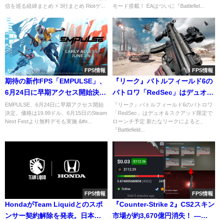
信を巡る経緯まとめ ⚡ 3行まとめ Riotゲ...
モード搭載！ EAはついに『Battlefiel...
FPS情報
FPS情報
期待の新作FPS「EMPULSE」、
『リーク』バトルフィールド6の
6月24日に早期アクセス開始決
バトロワ「RedSec」はデュオ＆
定。システムなど詳細まとめ
スクアッド限定でローンチ予定
EMPULSE、6月24日に早期アクセス開始
『リーク』バトルフィールド6のバトロワ
決定。価格は19.99ドル、6月15日のSteam
「RedSec」はデュオ＆スクアッド限定で
Next Festより無料デモも実施 &#x...
ローンチ予定 新たなリークによると、
『Battlefield...
FPS情報
FPS情報
HondaがTeam Liquidとのスポ
『Counter-Strike 2』CS2スキン
ンサー契約解除を発表。日本チ
市場が約3,670億円消失！ ―