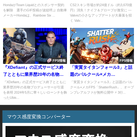
ームに敗退後の”原爆GIF”投稿が
Valveのアップデートが大暴落を
HondaがTeam Liquidとのスポンサー契約
CS2スキン市場が約24億ドル（約3,670億
を解除 選手のGIF投稿が波紋呼ぶ 自動車
円）消失！ナイフ＆グローブが激安に ―
波紋呼ぶ
招く
メーカーHondaは、Rainbow Six ...
Valveの小さなアップデートが大暴落を招
く Valv...
FPS情報
FPS情報
『XDefiant』の正式サービス終
「実質タイタンフォール3」と話
了とともに業界歴20年の名物プ
題のパルクール×メカ
ロデューサーが引退を表明
FPS「ShatterRush」、オープ
『XDefiant』の正式サービス終了とともに
「実質タイタンフォール3」と話題のパル
業界歴20年の名物プロデューサーが引退
クール×メカFPS「ShatterRush」、オープ
ンプレアルファが無料公開中
を表明 2024年5月に華々しいローンチを飾
ンプレアルファが無料公開中 ⚡ 3行...
ったUbis...
マウス感度変換コンバーター