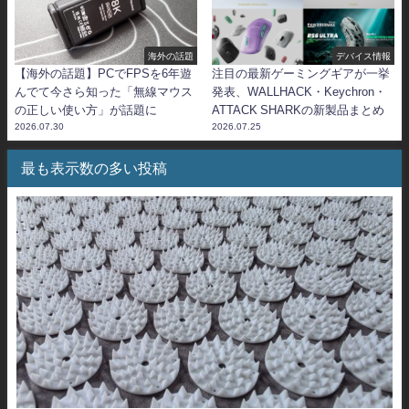
海外の話題
デバイス情報
【海外の話題】PCでFPSを6年遊
注目の最新ゲーミングギアが一挙
んでて今さら知った「無線マウス
発表、WALLHACK・Keychron・
の正しい使い方」が話題に
ATTACK SHARKの新製品まとめ
2026.07.30
2026.07.25
最も表示数の多い投稿