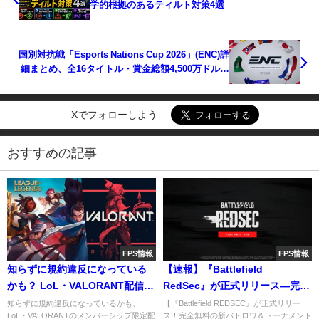
学的根拠のあるティルト対策4選
国別対抗戦「Esports Nations Cup 2026」(ENC)詳
細まとめ、全16タイトル・賞金総額4,500万ドルで
2026年11月にリヤド開催
Xでフォローしよう
おすすめの記事
FPS情報
FPS情報
知らずに規約違反になっている
【速報】『Battlefield
かも？ LoL・VALORANT配信で
RedSec』が正式リリース―完全
の禁止事項が話題に
無料の新バトロワ＆ガントレッ
知らずに規約違反になっているかも、
【『Battlefield REDSEC』が正式リリー
LoL・VALORANTのメンバーシップ限定配
ス！完全無料の新バトロワ＆トーナメント
トモード搭載