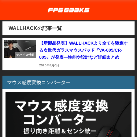
WALLHACKの記事一覧
【新製品発表】WALLHACKより全てを駆逐す
る次世代ガラスマウスパッド『VA-005/CR-
デバイス情報
005』が発表―性能や設計など詳細まとめ
2025年8月6日
マウス感度変換コンバーター