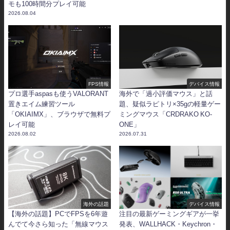
モも100時間分プレイ可能
2026.08.04
FPS情報
デバイス情報
プロ選手aspasも使うVALORANT
海外で「過小評価マウス」と話
置きエイム練習ツール
題、疑似ラピトリ×35gの軽量ゲー
「OKIAIMX」、ブラウザで無料プ
ミングマウス「CRDRAKO KO-
レイ可能
ONE」
2026.08.02
2026.07.31
海外の話題
デバイス情報
【海外の話題】PCでFPSを6年遊
注目の最新ゲーミングギアが一挙
んでて今さら知った「無線マウス
発表、WALLHACK・Keychron・