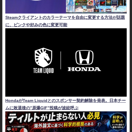
Steamクライアントのカラーテーマを自由に変更する方法が話題
に、ピンクや好みの色に変更可能
HondaがTeam Liquidとのスポンサー契約解除を発表。日本チー
ムに敗退後の”原爆GIF”投稿が波紋呼ぶ