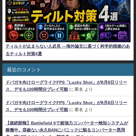
ティルトが止まらない人必見 ―海外論文に基づく科学的根拠のあ
るティルト対策4選
最近のコメント
ドパガキ向けローグライクFPS「Lucky Shot」が8月8日リリー
ス、デモも100時間分プレイ可能
に
匿名
より
ドパガキ向けローグライクFPS「Lucky Shot」が8月8日リリー
ス、デモも100時間分プレイ可能
に
匿名
より
【超絶朗報】Battlefield 6で超強力コンバーター検知システムが
稼働中。容赦ない永久BANにパニックに陥るコンバーター悪用