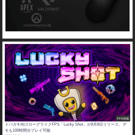
FPS情報
ドパガキ向けローグライクFPS「Lucky Shot」が8月8日リリース、デ
モも100時間分プレイ可能