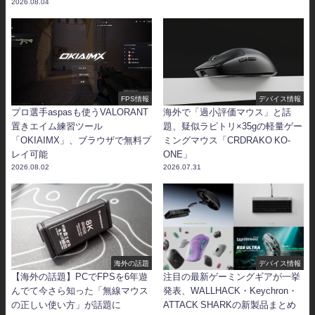
2026.08.04
FPS情報
デバイス情報
プロ選手aspasも使うVALORANT
海外で「過小評価マウス」と話
置きエイム練習ツール
題、疑似ラピトリ×35gの軽量ゲー
「OKIAIMX」、ブラウザで無料プ
ミングマウス「CRDRAKO KO-
レイ可能
ONE」
2026.08.02
2026.07.31
海外の話題
デバイス情報
【海外の話題】PCでFPSを6年遊
注目の最新ゲーミングギアが一挙
んでて今さら知った「無線マウス
発表、WALLHACK・Keychron・
の正しい使い方」が話題に
ATTACK SHARKの新製品まとめ