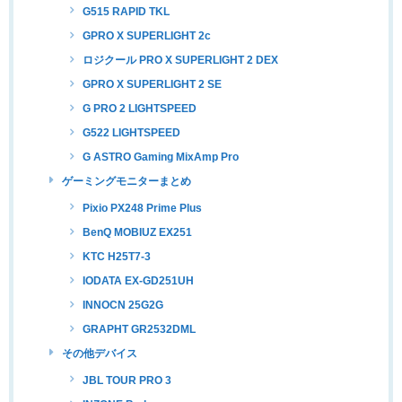
G515 RAPID TKL
GPRO X SUPERLIGHT 2c
ロジクール PRO X SUPERLIGHT 2 DEX
GPRO X SUPERLIGHT 2 SE
G PRO 2 LIGHTSPEED
G522 LIGHTSPEED
G ASTRO Gaming MixAmp Pro
ゲーミングモニターまとめ
Pixio PX248 Prime Plus
BenQ MOBIUZ EX251
KTC H25T7-3
IODATA EX-GD251UH
INNOCN 25G2G
GRAPHT GR2532DML
その他デバイス
JBL TOUR PRO 3