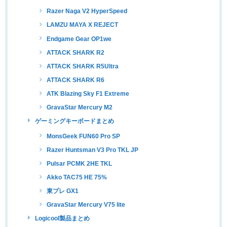
Razer Naga V2 HyperSpeed
LAMZU MAYA X REJECT
Endgame Gear OP1we
ATTACK SHARK R2
ATTACK SHARK R5Ultra
ATTACK SHARK R6
ATK Blazing Sky F1 Extreme
GravaStar Mercury M2
ゲーミングキーボードまとめ
MonsGeek FUN60 Pro SP
Razer Huntsman V3 Pro TKL JP
Pulsar PCMK 2HE TKL
Akko TAC75 HE 75%
東プレ GX1
GravaStar Mercury V75 lite
Logicool製品まとめ