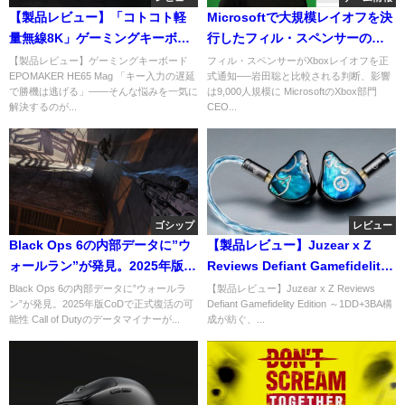
【製品レビュー】「コトコト軽
Microsoftで大規模レイオフを決
量無線8K」ゲーミングキーボー
行したフィル・スペンサーの内
ド EPOMAKER HE65 Mag
部メモが流出─「社員を守った元
【製品レビュー】ゲーミングキーボード
フィル・スペンサーがXboxレイオフを正
EPOMAKER HE65 Mag 「キー入力の遅延
式通知──岩田聡と比較される判断、影響
任天堂社長・岩田聡氏はGOATだ
で勝機は逃げる」――そんな悩みを一気に
は9,000人規模に MicrosoftのXbox部門
った」と比較する声も
解決するのが...
CEO...
ゴシップ
レビュー
Black Ops 6の内部データに”ウ
【製品レビュー】Juzear x Z
ォールラン”が発見。2025年版
Reviews Defiant Gamefidelity
CoDで正式復活の可能性
Edition ゲーミングイヤホン IEM
Black Ops 6の内部データに”ウォールラ
【製品レビュー】Juzear x Z Reviews
ン”が発見。2025年版CoDで正式復活の可
Defiant Gamefidelity Edition ～1DD+3BA構
能性 Call of Dutyのデータマイナーが...
成が紡ぐ、...