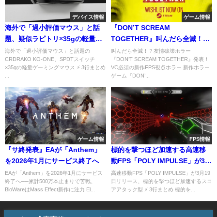
デバイス情報
ゲーム情報
海外で「過小評価マウス」と話
『DON’T SCREAM
題、疑似ラピトリ×35gの軽量ゲ
TOGETHER』叫んだら全滅！？
ーミングマウス「CRDRAKO
友情破壊ホラゲー発表！—VC必
海外で「過小評価マウス」と話題の
叫んだら全滅！？友情破壊ホラー
CRDRAKO KO-ONE、SPDTスイッチ
『DON’T SCREAM TOGETHER』発表！
KO-ONE」
須の新作FPS視点ホラー
×35gの軽量ゲーミングマウス ⚡ 3行まとめ
VC必須の新作FPS視点ホラー 新作ホラー
...
ゲーム『DON’...
ゲーム情報
FPS情報
『サ終発表』EAが「Anthem」
標的を撃つほど加速する高速移
を2026年1月にサービス終了へ
動FPS「POLY IMPULSE」が3月
19日リリース、エイム練習用途
EAが「Anthem」を2026年1月にサービス
高速移動FPS「POLY IMPULSE」が3月19
終了へ──累計500万本止まりで苦戦、
日リリース、標的を撃つほど加速するスコ
としても注目
BioWareはMass Effect新作に注力 El...
アアタック型 ⚡ 3行まとめ 標的を...