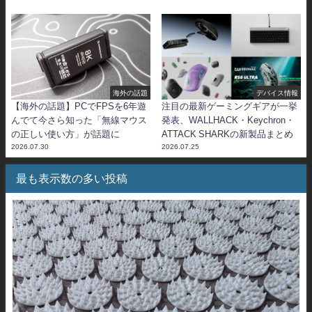
海外の話題
デバイス情報
【海外の話題】PCでFPSを6年遊
注目の最新ゲーミングギアが一挙
んでて今さら知った「無線マウス
発表、WALLHACK・Keychron・
の正しい使い方」が話題に
ATTACK SHARKの新製品まとめ
2026.07.30
2026.07.25
最も表示数の多い投稿