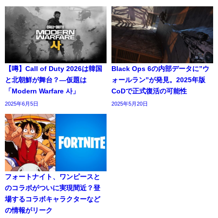
【噂】Call of Duty 2026は韓国
Black Ops 6の内部データに”ウ
と北朝鮮が舞台？―仮題は
ォールラン”が発見。2025年版
「Modern Warfare 사」
CoDで正式復活の可能性
2025年6月5日
2025年5月20日
フォートナイト、ワンピースと
のコラボがついに実現間近？登
場するコラボキャラクターなど
の情報がリーク