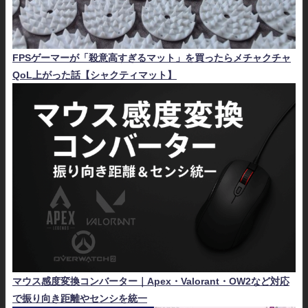
FPSゲーマーが「殺意高すぎるマット」を買ったらメチャクチャ
QoL上がった話【シャクティマット】
マウス感度変換コンバーター｜Apex・Valorant・OW2など対応
で振り向き距離やセンシを統一