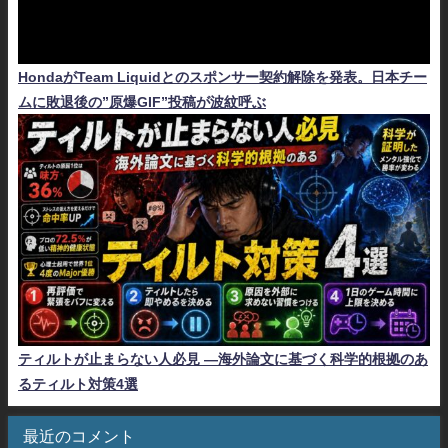
HondaがTeam Liquidとのスポンサー契約解除を発表。日本チー
ムに敗退後の”原爆GIF”投稿が波紋呼ぶ
ティルトが止まらない人必見 ―海外論文に基づく科学的根拠のあ
るティルト対策4選
最近のコメント