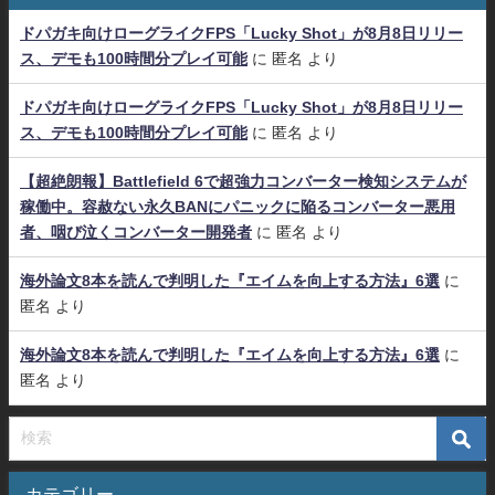
ドパガキ向けローグライクFPS「Lucky Shot」が8月8日リリー
ス、デモも100時間分プレイ可能
に
匿名
より
ドパガキ向けローグライクFPS「Lucky Shot」が8月8日リリー
ス、デモも100時間分プレイ可能
に
匿名
より
【超絶朗報】Battlefield 6で超強力コンバーター検知システムが
稼働中。容赦ない永久BANにパニックに陥るコンバーター悪用
者、咽び泣くコンバーター開発者
に
匿名
より
海外論文8本を読んで判明した『エイムを向上する方法』6選
に
匿名
より
海外論文8本を読んで判明した『エイムを向上する方法』6選
に
匿名
より
カテゴリー