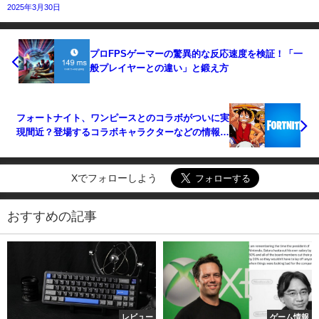
2025年3月30日
プロFPSゲーマーの驚異的な反応速度を検証！「一
般プレイヤーとの違い」と鍛え方
フォートナイト、ワンピースとのコラボがついに実
現間近？登場するコラボキャラクターなどの情報が
リーク
Xでフォローしよう
おすすめの記事
レビュー
ゲーム情報