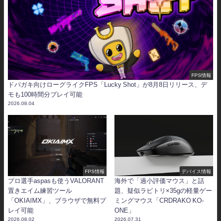
FPS情報
ドパガキ向けローグライクFPS「Lucky Shot」が8月8日リリース、デ
モも100時間分プレイ可能
2026.08.04
FPS情報
デバイス情報
プロ選手aspasも使うVALORANT
海外で「過小評価マウス」と話
置きエイム練習ツール
題、疑似ラピトリ×35gの軽量ゲー
「OKIAIMX」、ブラウザで無料プ
ミングマウス「CRDRAKO KO-
レイ可能
ONE」
2026.08.02
2026.07.31