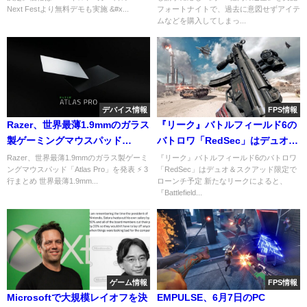
Next Festより無料デモも実施 &#x...
フォートナイトで、過去に意図せずアイテ
ムなどを購入してしまっ...
デバイス情報
FPS情報
Razer、世界最薄1.9mmのガラス
『リーク』バトルフィールド6の
製ゲーミングマウスパッド
バトロワ「RedSec」はデュオ＆
「Atlas Pro」を発表
スクアッド限定でローンチ予定
Razer、世界最薄1.9mmのガラス製ゲーミ
『リーク』バトルフィールド6のバトロワ
ングマウスパッド「Atlas Pro」を発表 ⚡ 3
「RedSec」はデュオ＆スクアッド限定で
行まとめ 世界最薄1.9mm...
ローンチ予定 新たなリークによると、
『Battlefield...
ゲーム情報
FPS情報
Microsoftで大規模レイオフを決
EMPULSE、6月7日のPC