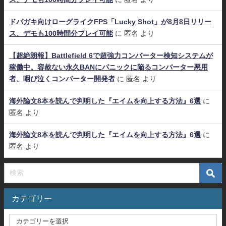
ドパガキ向けローグライクFPS「Lucky Shot」が8月8日リリー
ス、デモも100時間分プレイ可能
に
匿名
より
【超絶朗報】Battlefield 6で超強力コンバーター検知システムが
稼働中。容赦ない永久BANにパニックに陥るコンバーター悪用
者、咽び泣くコンバーター開発者
に
匿名
より
海外論文8本を読んで判明した『エイムを向上する方法』6選
に
匿名
より
海外論文8本を読んで判明した『エイムを向上する方法』6選
に
匿名
より
カテゴリー