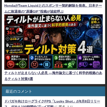
HondaがTeam Liquidとのスポンサー契約解除を発表。日本チー
ムに敗退後の”原爆GIF”投稿が波紋呼ぶ
ティルトが止まらない人必見 ―海外論文に基づく科学的根拠のあ
るティルト対策4選
最近のコメント
ドパガキ向けローグライクFPS「Lucky Shot」が8月8日リリー
ス、デモも100時間分プレイ可能
に
匿名
より