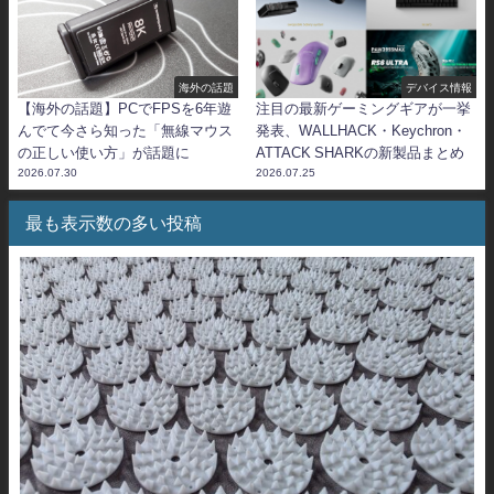
海外の話題
デバイス情報
【海外の話題】PCでFPSを6年遊
注目の最新ゲーミングギアが一挙
んでて今さら知った「無線マウス
発表、WALLHACK・Keychron・
の正しい使い方」が話題に
ATTACK SHARKの新製品まとめ
2026.07.30
2026.07.25
最も表示数の多い投稿