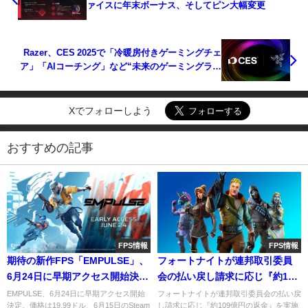
ァイスに年末ボーナス、そしてピン大幅変更
Razer、CES 2025で「冷暖房付きゲーミングチェ
ア」「AIコーチング」など“未来のゲーミングライ
フ”を提示
Xでフォローしよう
おすすめの記事
FPS情報
FPS情報
期待の新作FPS「EMPULSE」、
フォートナイトが連邦取引委員
6月24日に早期アクセス開始決
会の払い戻し請求に応じ『約109
定。システムなど詳細まとめ
億円の返金』を実施
EMPULSE、6月24日に早期アクセス開始
フォートナイトが連邦取引委員会の払い戻
決定。価格は19.99ドル、6月15日のSteam
し請求に応じ『約109億円の返金』を実施