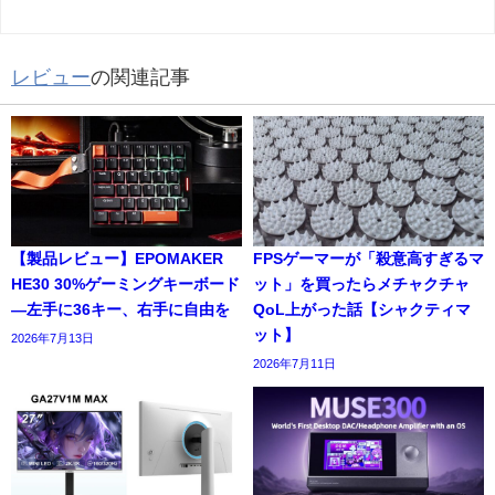
レビュー
の関連記事
【製品レビュー】EPOMAKER
FPSゲーマーが「殺意高すぎるマ
HE30 30%ゲーミングキーボード
ット」を買ったらメチャクチャ
―左手に36キー、右手に自由を
QoL上がった話【シャクティマ
ット】
2026年7月13日
2026年7月11日