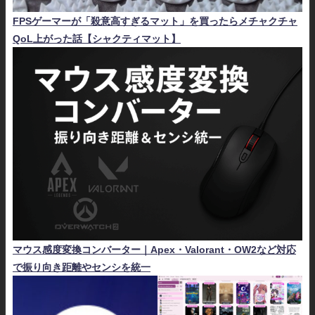
FPSゲーマーが「殺意高すぎるマット」を買ったらメチャクチャ
QoL上がった話【シャクティマット】
マウス感度変換コンバーター｜Apex・Valorant・OW2など対応
で振り向き距離やセンシを統一