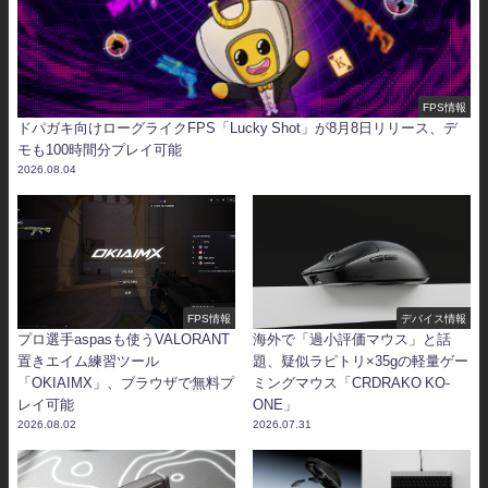
FPS情報
ドパガキ向けローグライクFPS「Lucky Shot」が8月8日リリース、デ
モも100時間分プレイ可能
2026.08.04
FPS情報
デバイス情報
プロ選手aspasも使うVALORANT
海外で「過小評価マウス」と話
置きエイム練習ツール
題、疑似ラピトリ×35gの軽量ゲー
「OKIAIMX」、ブラウザで無料プ
ミングマウス「CRDRAKO KO-
レイ可能
ONE」
2026.08.02
2026.07.31