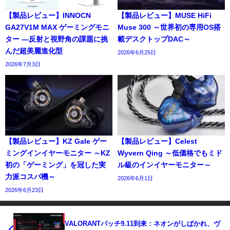
【製品レビュー】INNOCN
【製品レビュー】MUSE HiFi
GA27V1M MAX ゲーミングモニ
Muse 300 ～世界初の専用OS搭
ター ―反射と視野角の課題に挑
載デスクトップDAC～
んだ超美麗進化型
2026年6月25日
2026年7月3日
【製品レビュー】KZ Gale ゲー
【製品レビュー】Celest
ミングインイヤーモニター ～KZ
Wyvern Qing ～低価格でもミド
初の「ゲーミング」を冠した実
ル級のインイヤーモニター～
力派コスパ機～
2026年6月1日
2026年6月23日
VALORANTパッチ9.11到来：ネオンがしばかれ、ヴ