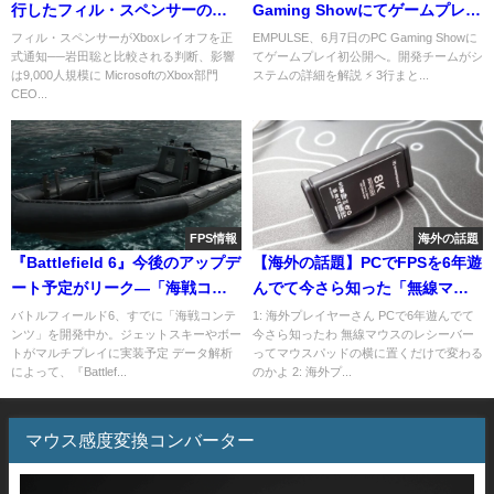
行したフィル・スペンサーの内
Gaming Showにてゲームプレイ
部メモが流出─「社員を守った元
初公開へ。開発チームがシステ
フィル・スペンサーがXboxレイオフを正
EMPULSE、6月7日のPC Gaming Showに
式通知──岩田聡と比較される判断、影響
てゲームプレイ初公開へ。開発チームがシ
任天堂社長・岩田聡氏はGOATだ
ムの詳細を解説
は9,000人規模に MicrosoftのXbox部門
ステムの詳細を解説 ⚡ 3行まと...
った」と比較する声も
CEO...
FPS情報
海外の話題
『Battlefield 6』今後のアップデ
【海外の話題】PCでFPSを6年遊
ート予定がリーク—「海戦コン
んでて今さら知った「無線マウ
テンツ」がすでに開発段階？
スの正しい使い方」が話題に
バトルフィールド6、すでに「海戦コンテ
1: 海外プレイヤーさん PCで6年遊んでて
ンツ」を開発中か。ジェットスキーやボー
今さら知ったわ 無線マウスのレシーバー
トがマルチプレイに実装予定 データ解析
ってマウスパッドの横に置くだけで変わる
によって、『Battlef...
のかよ 2: 海外プ...
マウス感度変換コンバーター