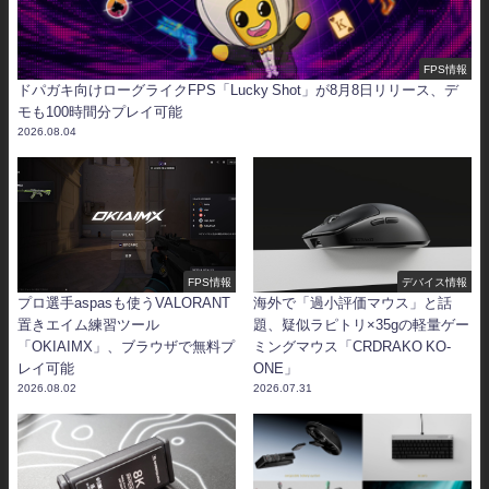
FPS情報
ドパガキ向けローグライクFPS「Lucky Shot」が8月8日リリース、デ
モも100時間分プレイ可能
2026.08.04
FPS情報
デバイス情報
プロ選手aspasも使うVALORANT
海外で「過小評価マウス」と話
置きエイム練習ツール
題、疑似ラピトリ×35gの軽量ゲー
「OKIAIMX」、ブラウザで無料プ
ミングマウス「CRDRAKO KO-
レイ可能
ONE」
2026.08.02
2026.07.31