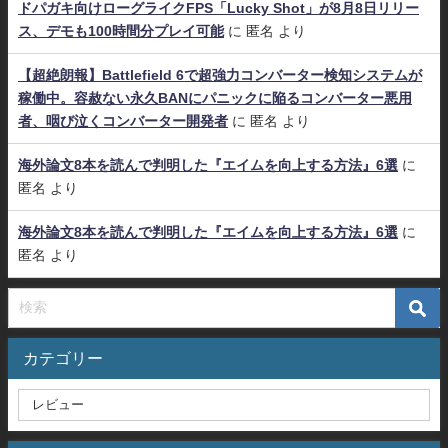
ドパガキ向けローグライクFPS「Lucky Shot」が8月8日リリー
ス、デモも100時間分プレイ可能
に
匿名
より
【超絶朗報】Battlefield 6で超強力コンバーター検知システムが
稼働中。容赦ない永久BANにパニックに陥るコンバーター悪用
者、咽び泣くコンバーター開発者
に
匿名
より
海外論文8本を読んで判明した『エイムを向上する方法』6選
に
匿名
より
海外論文8本を読んで判明した『エイムを向上する方法』6選
に
匿名
より
カテゴリー