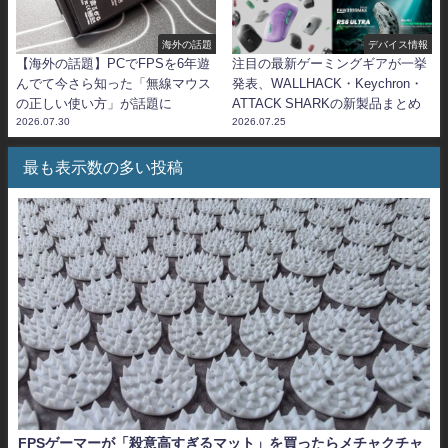
海外の話題
デバイス情報
【海外の話題】PCでFPSを6年遊
注目の最新ゲーミングギアが一挙
んでて今さら知った「無線マウス
発表、WALLHACK・Keychron・
の正しい使い方」が話題に
ATTACK SHARKの新製品まとめ
2026.07.30
2026.07.25
最も表示数の多い投稿
FPSゲーマーが「殺意高すぎるマット」を買ったらメチャクチャ