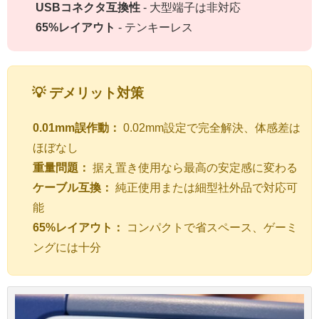
USBコネクタ互換性
- 大型端子は非対応
65%レイアウト
- テンキーレス
💡 デメリット対策
0.01mm誤作動：
0.02mm設定で完全解決、体感差は
ほぼなし
重量問題：
据え置き使用なら最高の安定感に変わる
ケーブル互換：
純正使用または細型社外品で対応可
能
65%レイアウト：
コンパクトで省スペース、ゲーミ
ングには十分