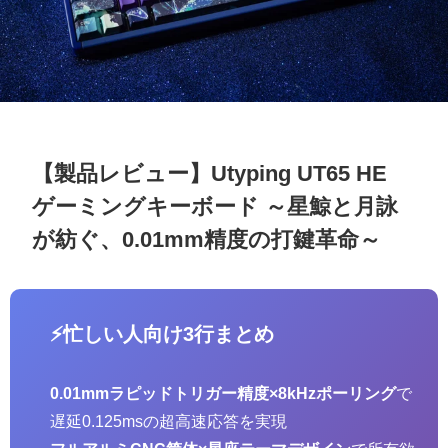
【製品レビュー】Utyping UT65 HE
ゲーミングキーボード ～星鯨と月詠
が紡ぐ、0.01mm精度の打鍵革命～
⚡忙しい人向け3行まとめ
0.01mmラピッドトリガー精度×8kHzポーリング
で
遅延0.125msの超高速応答を実現