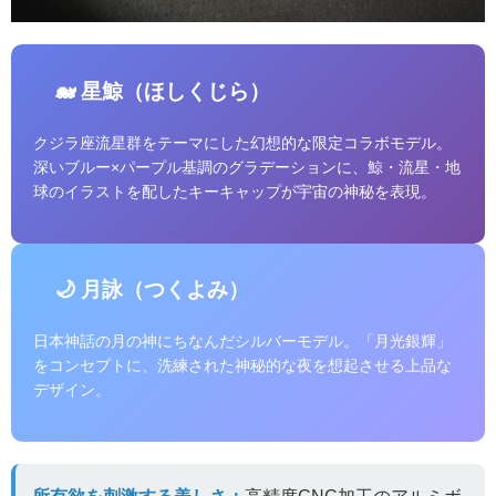
🐋 星鯨（ほしくじら）
クジラ座流星群をテーマにした幻想的な限定コラボモデル。
深いブルー×パープル基調のグラデーションに、鯨・流星・地
球のイラストを配したキーキャップが宇宙の神秘を表現。
🌙 月詠（つくよみ）
日本神話の月の神にちなんだシルバーモデル。「月光銀輝」
をコンセプトに、洗練された神秘的な夜を想起させる上品な
デザイン。
所有欲を刺激する美しさ：
高精度CNC加工のアルミボ