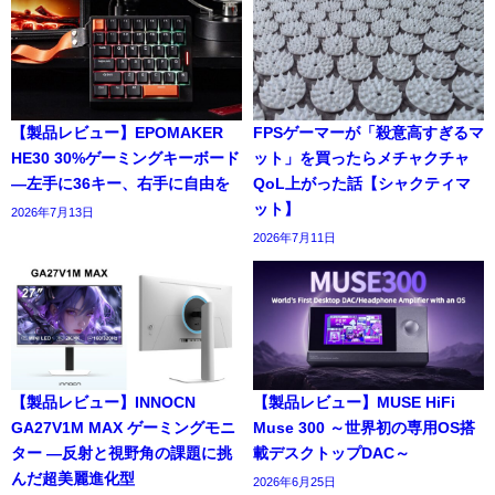
【製品レビュー】EPOMAKER
FPSゲーマーが「殺意高すぎるマ
HE30 30%ゲーミングキーボード
ット」を買ったらメチャクチャ
―左手に36キー、右手に自由を
QoL上がった話【シャクティマ
ット】
2026年7月13日
2026年7月11日
【製品レビュー】INNOCN
【製品レビュー】MUSE HiFi
GA27V1M MAX ゲーミングモニ
Muse 300 ～世界初の専用OS搭
ター ―反射と視野角の課題に挑
載デスクトップDAC～
んだ超美麗進化型
2026年6月25日