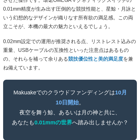
させた傑作です。環诺OMEGAマグネティックスイッチの
0.01mm精度が生み出す圧倒的な競技性能と、星鯨・月詠と
いう幻想的なデザインが織りなす所有欲の満足感。この両
立こそが、本機の最大の魅力といえるでしょう。
0.02mm設定での運用が推奨される点、リストレスト込みの
重量、USBケーブルの互換性といった注意点はあるもの
の、それらを補って余りある
競技優位性と美的満足度
を兼
ね備えています。
Makuakeでのクラウドファンディングは
10月
10日開始
。
夜空を舞う鯨、あるいは月の神と共に、
あなたも
0.01mmの世界
へ踏み出しませんか？