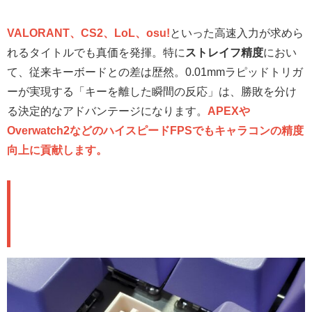
VALORANT、CS2、LoL、osu!
といった高速入力が求めら
れるタイトルでも真価を発揮。特に
ストレイフ精度
におい
て、従来キーボードとの差は歴然。0.01mmラピッドトリガ
ーが実現する「キーを離した瞬間の反応」は、勝敗を分け
る決定的なアドバンテージになります。
APEXや
Overwatch2などのハイスピードFPSでもキャラコンの精度
向上に貢献します。
打鍵感＆サウンド：万人受けする
カタカタ系