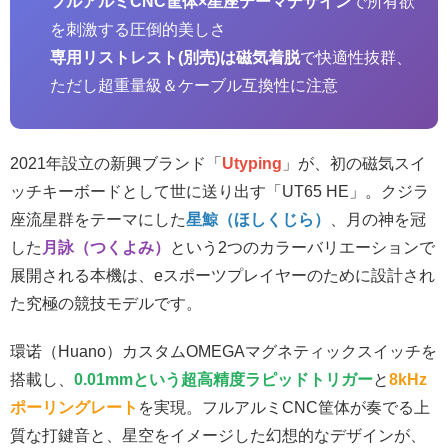
フルアルミCNC筐体×星座テーマデザイン
で所有欲
を刺激する圧倒的美しさ
専用リストレスト(別売)は磁気着脱
で快適性抜群、
ただし超重量級＆ケーブル互換性に注意
2021年設立の新興ブランド「
Utyping
」が、初の磁気スイ
ッチキーボードとして世に送り出す「UT65 HE」。クジラ
座流星群をテーマにした
星鯨（ほしくじら）
、月の神を冠
した
月詠（つくよみ）
という2つのカラーバリエーションで
展開される本機は、eスポーツプレイヤーのために設計され
た究極の競技モデルです。
環诺（Huano）カスタムOMEGAマグネティックスイッチを
搭載し、
0.01mmという超高精度ラピッドトリガー
と
8kHz
ポーリングレート
を実現。フルアルミCNC筐体が奏でる上
質な打鍵音と、星空をイメージした幻想的なデザインが、