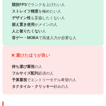
競技FPS
でランクを上げたい人
ストレイフ精度
を極めたい人
デザイン性
も妥協したくない人
据え置き使用
がメインの人
人と被りたくない
人
音ゲー・MOBA
で高速入力が必要な人
❌ 避けたほうが良い
持ち運び重視
の人
フルサイズ配列
必須の人
予算重視
でエントリーモデル希望の人
タクタイル・クリッキー
好みの人