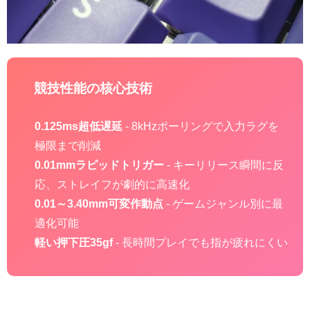
競技性能の核心技術
0.125ms超低遅延
- 8kHzポーリングで入力ラグを
極限まで削減
0.01mmラピッドトリガー
- キーリリース瞬間に反
応、ストレイフが劇的に高速化
0.01～3.40mm可変作動点
- ゲームジャンル別に最
適化可能
軽い押下圧35gf
- 長時間プレイでも指が疲れにくい
FPS/MOBA/音ゲーでの実力