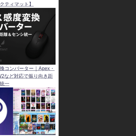
クティマット】
換コンバーター｜Apex・
t・OW2など対応で振り向き距
統一