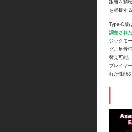
距離を精
を捕捉す
Type-
調整された
ジックモ
グ、足音
替え可能。N
プレイヤー
れた性能
🔧