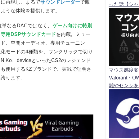
密に再現し、まるで
サウンドレーダー
で敵
った話【シャ
るような体験を提供します。
C版は単なるDACではなく、
ゲーム向けに特別
専用DSPサウンドカード
を内蔵。ミュー
ード、空間オーディオ、専用チューニン
強化モードの4種類を、ワンクリックで切り
iKo、deviceといったCS2のレジェンド
も使用するKZブランドで、実戦で証明さ
マウス感度変
Valoran
を誇ります。
離やセンシを
 基本スペック＆技術仕様