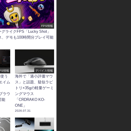
FPS情報
ライクFPS「Lucky Shot」
ス、デモも100時間分プレイ可能
PS情報
デバイス情報
も使う
海外で「過小評価マウ
きエイム
ス」と話題、疑似ラピ
トリ×35gの軽量ゲーミ
、ブラウ
ングマウス
可能
「CRDRAKO KO-
ONE」
2026.07.31