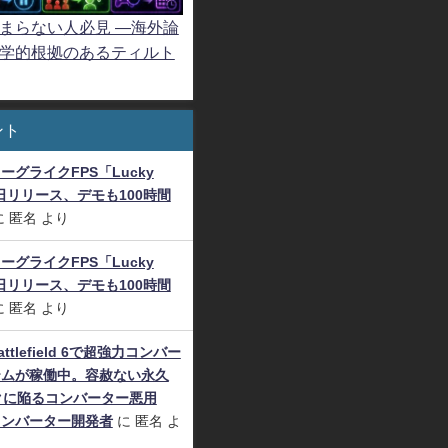
まらない人必見 ―海外論
学的根拠のあるティルト
ント
グライクFPS「Lucky
8日リリース、デモも100時間
に
匿名
より
グライクFPS「Lucky
8日リリース、デモも100時間
に
匿名
より
tlefield 6で超強力コンバー
テムが稼働中。容赦ない永久
クに陥るコンバーター悪用
コンバーター開発者
に
匿名
よ