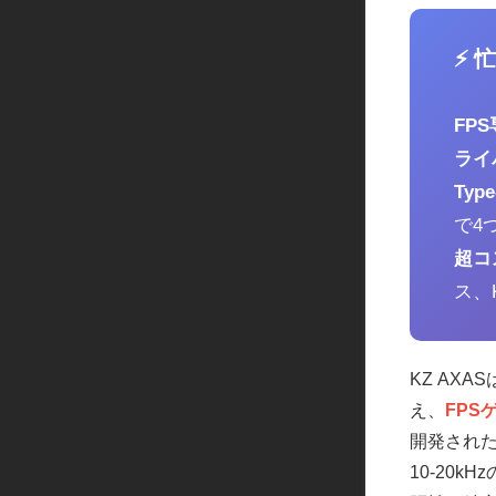
⚡ 
FP
ライ
Ty
で4
超コ
ス、
KZ AX
え、
FPS
開発され
10-20