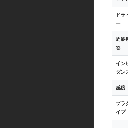
ドラ
ー
周波
答
イン
ダン
感度
プラ
イプ