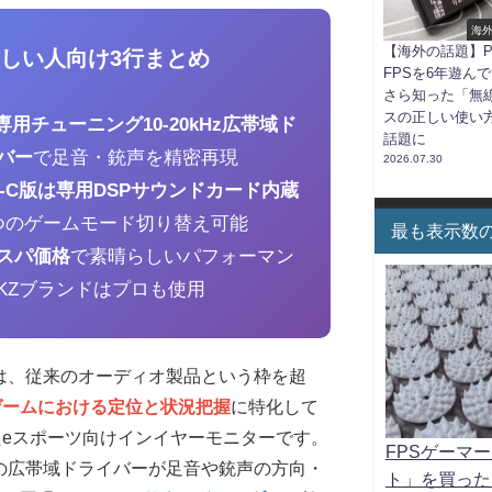
海
【海外の話題】P
忙しい人向け3行まとめ
FPSを6年遊ん
さら知った「無
スの正しい使い
S専用チューニング10-20kHz広帯域ド
話題に
バー
で足音・銃声を精密再現
2026.07.30
pe-C版は専用DSPサウンドカード内蔵
つのゲームモード切り替え可能
最も表示数
スパ価格
で素晴らしいパフォーマン
KZブランドはプロも使用
ASは、従来のオーディオ製品という枠を超
ゲームにおける定位と状況把握
に特化して
たeスポーツ向けインイヤーモニターです。
FPSゲーマ
kHzの広帯域ドライバーが足音や銃声の方向・
ト」を買った