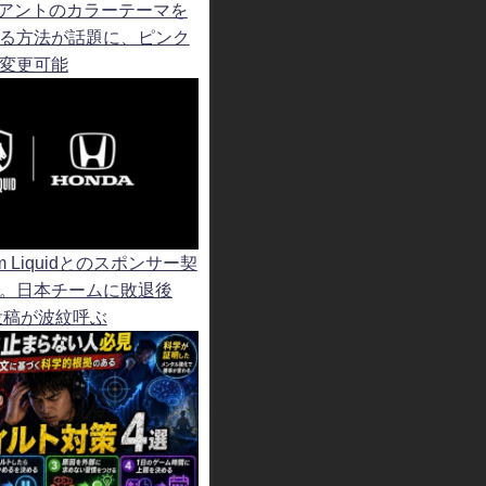
ライアントのカラーテーマを
る方法が話題に、ピンク
変更可能
am Liquidとのスポンサー契
。日本チームに敗退後
”投稿が波紋呼ぶ