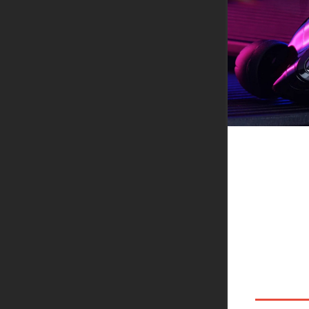
【
A
ニ