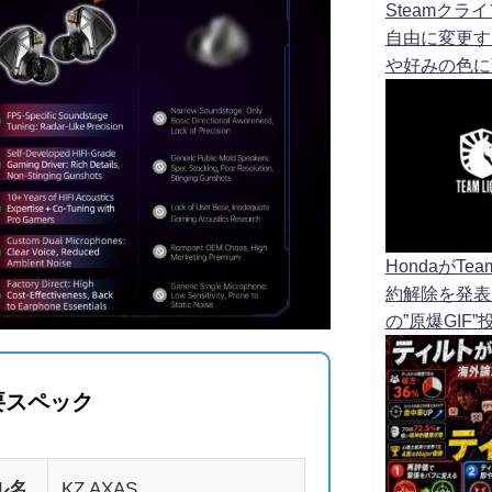
Steamク
自由に変更す
や好みの色に
HondaがTe
約解除を発表
の”原爆GIF
要スペック
ル名
KZ AXAS