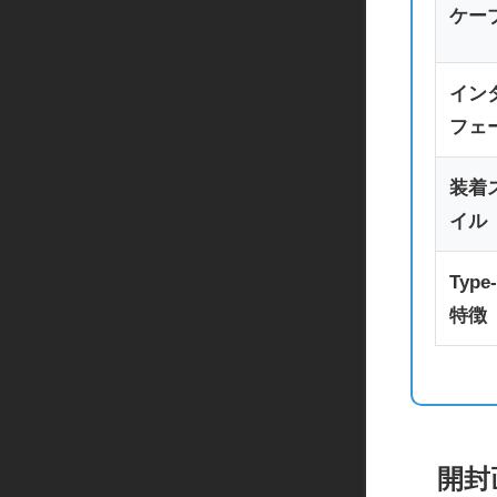
ケー
イン
フェ
装着
イル
Type
特徴
開封