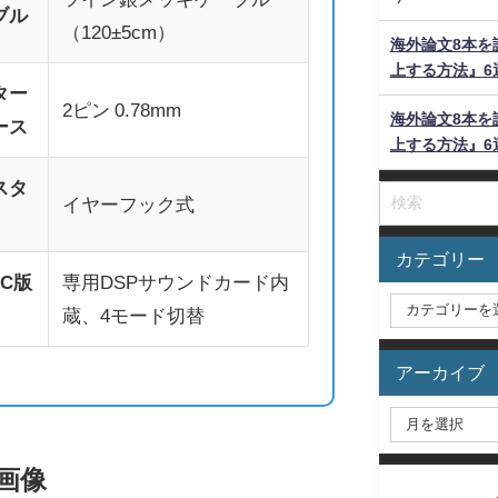
ブル
（120±5cm）
海外論文8本を
上する方法』6
ター
2ピン 0.78mm
海外論文8本を
ース
上する方法』6
スタ
イヤーフック式
カテゴリー
-C版
専用DSPサウンドカード内
蔵、4モード切替
アーカイブ
画像