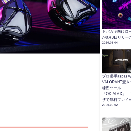
ドパガキ向けローグ
が8月8日リリー
2026.08.04
F
プロ選手aspas
製品レビュー】「KZ
VALORANT置
練習ツール
XAS」FPS専用チュー
「OKIAIMX」
ザで無料プレイ
ングの超コスパゲーミ
2026.08.02
ングIEM