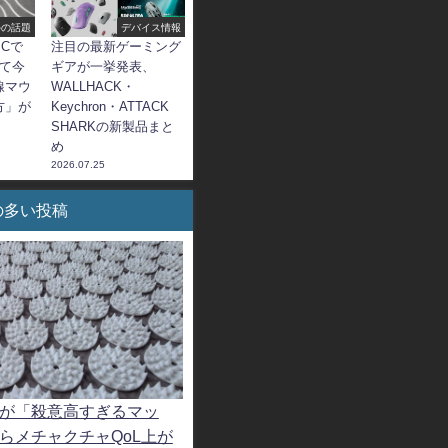
外の話題
デバイス情報
Cで
注目の最新ゲーミング
でて今
ギアが一挙発表、
線マウ
WALLHACK・
方」が
Keychron・ATTACK
SHARKの新製品まと
め
2026.07.25
の多い投稿
ーが「殺意高すぎるマッ
らメチャクチャQoL上が