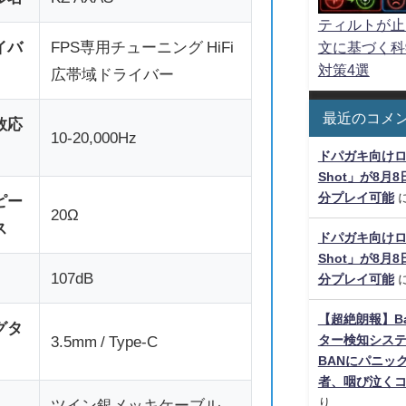
ティルトが止
イバ
FPS専用チューニング HiFi
文に基づく科
対策4選
広帯域ドライバー
最近のコメ
数応
10-20,000Hz
ドパガキ向けロー
Shot」が8月
分プレイ可能
ピー
20Ω
ス
ドパガキ向けロー
Shot」が8月
107dB
分プレイ可能
【超絶朗報】Bat
グタ
ター検知シス
3.5mm / Type-C
BANにパニッ
者、咽び泣く
り
ツイン銀メッキケーブル