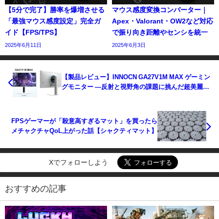
【5分で完了】勝率を爆増させる
マウス感度変換コンバーター｜
「最強マウス感度設定」完全ガ
Apex・Valorant・OW2など対応
イド【FPS/TPS】
で振り向き距離やセンシを統一
2025年6月11日
2025年6月3日
【製品レビュー】INNOCN GA27V1M MAX ゲーミン
グモニター ―反射と視野角の課題に挑んだ超美麗進
化型
FPSゲーマーが「殺意高すぎるマット」を買ったら
メチャクチャQoL上がった話【シャクティマット】
Xでフォローしよう
おすすめの記事