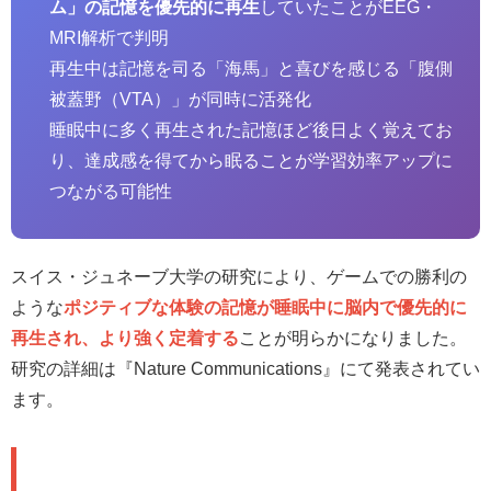
ム」の記憶を優先的に再生
していたことがEEG・
MRI解析で判明
再生中は記憶を司る「海馬」と喜びを感じる「腹側
被蓋野（VTA）」が同時に活発化
睡眠中に多く再生された記憶ほど後日よく覚えてお
り、達成感を得てから眠ることが学習効率アップに
つながる可能性
スイス・ジュネーブ大学の研究により、ゲームでの勝利の
ような
ポジティブな体験の記憶が睡眠中に脳内で優先的に
再生され、より強く定着する
ことが明らかになりました。
研究の詳細は『Nature Communications』にて発表されてい
ます。
🎮 実験内容：必ず片方だけ勝つ仕掛