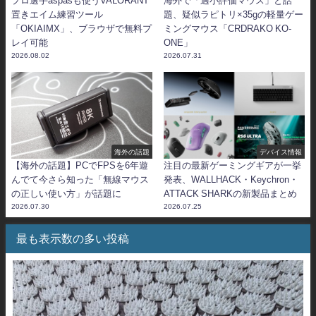
プロ選手aspasも使うVALORANT
海外で「過小評価マウス」と話
置きエイム練習ツール
題、疑似ラピトリ×35gの軽量ゲー
「OKIAIMX」、ブラウザで無料プ
ミングマウス「CRDRAKO KO-
レイ可能
ONE」
2026.08.02
2026.07.31
海外の話題
デバイス情報
【海外の話題】PCでFPSを6年遊
注目の最新ゲーミングギアが一挙
んでて今さら知った「無線マウス
発表、WALLHACK・Keychron・
の正しい使い方」が話題に
ATTACK SHARKの新製品まとめ
2026.07.30
2026.07.25
最も表示数の多い投稿