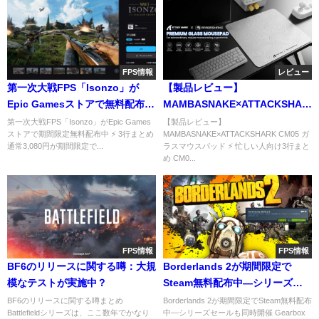
FPS情報
レビュー
第一次大戦FPS「Isonzo」が
【製品レビュー】
Epic Gamesストアで無料配布
MAMBASNAKE×ATTACKSHARK
中、通常価格3,080円
CM05 ガラスマウスパッド
第一次大戦FPS「Isonzo」がEpic Games
【製品レビュー】
ストアで期間限定無料配布中 ⚡ 3行まとめ
MAMBASNAKE×ATTACKSHARK CM05 ガ
通常3,080円が期間限定で...
ラスマウスパッド ⚡ 忙しい人向け3行まと
め CM0...
FPS情報
FPS情報
BF6のリリースに関する噂：大規
Borderlands 2が期間限定で
模なテストが実施中？
Steam無料配布中―シリーズセ
ールも同時開催
BF6のリリースに関する噂まとめ
Borderlands 2が期間限定でSteam無料配布
Battlefieldシリーズは、ここ数年でかなり
中―シリーズセールも同時開催 Gearbox