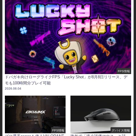
FPS情報
ドパガキ向けローグライクFPS「Lucky Shot」が8月8日リリース、デ
モも100時間分プレイ可能
2026.08.04
FPS情報
デバイス情報