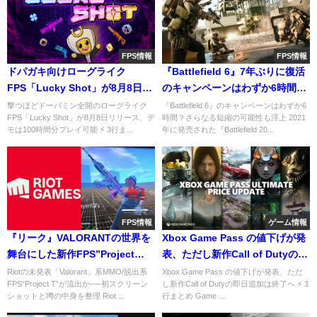
FPS情報
FPS情報
ドパガキ向けローグライク
『Battlefield 6』7年ぶりに復活
FPS「Lucky Shot」が8月8日リ
のキャンペーンはわずか6時間？
リース、デモも100時間分プレイ
さらなる短縮の可能性も浮上
撃つほどドーパミン全開のローグライク
『Battlefield 6』のキャンペーンはわずか6
FPS「Lucky Shot」が8月8日リリース、デ
時間？さらなる短縮の可能性も浮上 2021
可能
モは100時間分プレイ可能 ⚡ 3行ま...
年に発売された『Battlefield 20...
FPS情報
ゲーム情報
『リーク』VALORANTの世界を
Xbox Game Pass の値下げが発
舞台にした新作FPS”Project
表、ただし新作Call of Dutyの即
T”が開発中
日追加は終了へ
Riotの未発表「Valorant」系MMO/脱出系
Xbox Game Pass の値下げが発表、ただ
FPS“Project T”が流出か──初スクリーン
し新作Call of Dutyの即日追加は終了へ ⚡ 3
ショットと噂の中身を整理 Riot ...
行まとめ Game ...