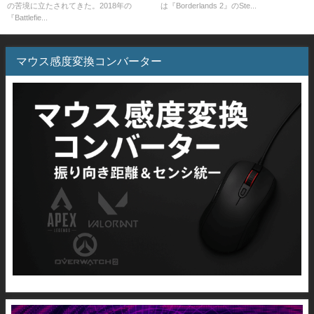
の苦境に立たされてきた。2018年の
は『Borderlands 2』のSte...
『Battlefie...
マウス感度変換コンバーター