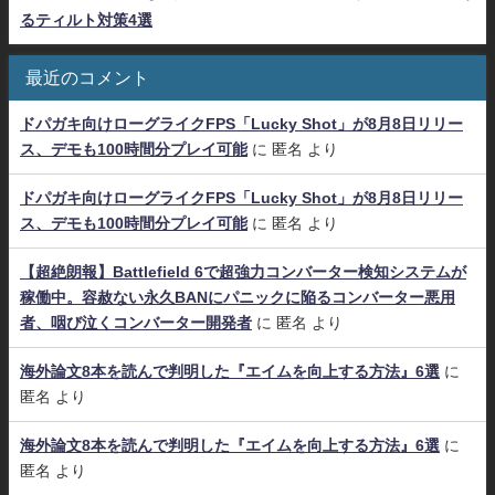
るティルト対策4選
最近のコメント
ドパガキ向けローグライクFPS「Lucky Shot」が8月8日リリー
ス、デモも100時間分プレイ可能
に
匿名
より
ドパガキ向けローグライクFPS「Lucky Shot」が8月8日リリー
ス、デモも100時間分プレイ可能
に
匿名
より
【超絶朗報】Battlefield 6で超強力コンバーター検知システムが
稼働中。容赦ない永久BANにパニックに陥るコンバーター悪用
者、咽び泣くコンバーター開発者
に
匿名
より
海外論文8本を読んで判明した『エイムを向上する方法』6選
に
匿名
より
海外論文8本を読んで判明した『エイムを向上する方法』6選
に
匿名
より