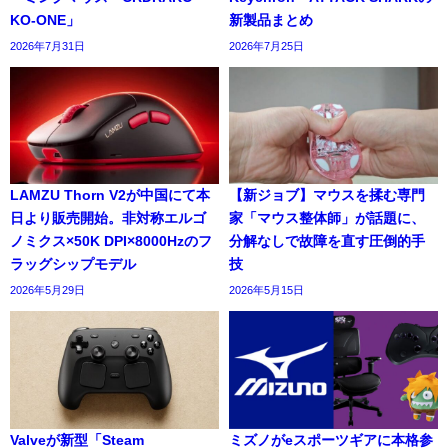
KO-ONE」
新製品まとめ
2026年7月31日
2026年7月25日
LAMZU Thorn V2が中国にて本
【新ジョブ】マウスを揉む専門
日より販売開始。非対称エルゴ
家「マウス整体師」が話題に、
ノミクス×50K DPI×8000Hzのフ
分解なしで故障を直す圧倒的手
ラッグシップモデル
技
2026年5月29日
2026年5月15日
Valveが新型「Steam
ミズノがeスポーツギアに本格参