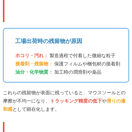
🔍 なぜ初期クリーニングが必須な
のか？
工場出荷時の残留物が原因
ホコリ・汚れ：
製造過程で付着した微細な粒子
接着剤・残留物：
保護フィルムや梱包材の接着剤
油分・化学物質：
加工時の潤滑剤や薬品
これらの残留物が表面に残っていると、マウスソールとの
摩擦が不均一になり、
トラッキング精度の低下
や
滑りの違
和感
として顕在化します。
💡 実際の改善事例：劇的な変化