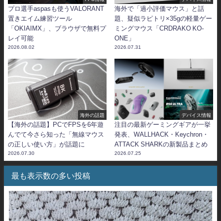
プロ選手aspasも使うVALORANT
海外で「過小評価マウス」と話
置きエイム練習ツール
題、疑似ラピトリ×35gの軽量ゲー
「OKIAIMX」、ブラウザで無料プ
ミングマウス「CRDRAKO KO-
レイ可能
ONE」
2026.08.02
2026.07.31
海外の話題
デバイス情報
【海外の話題】PCでFPSを6年遊
注目の最新ゲーミングギアが一挙
んでて今さら知った「無線マウス
発表、WALLHACK・Keychron・
の正しい使い方」が話題に
ATTACK SHARKの新製品まとめ
2026.07.30
2026.07.25
最も表示数の多い投稿