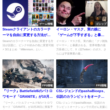
ゲーム情報
ゴシップ
Steamクライアントのカラーテ
イーロン・マスク、実の娘に
ーマを自由に変更する方法が話
「ゲームが下手すぎる」と暴露
題に、ピンクや好みの色に変更
される。「父はブロンズのクソ
Steamのカラーテーマを自由に変更する方
イーロン・マスク氏、実の娘に「クソ雑魚
法が話題に、ピンクや好みの色に変更可能
ゲーマー」と暴露される。 世界有数の億
可能
雑魚トールビョーンメイン」
⚡ 3行まとめ 「Millennium」とい...
万長者にして、X（旧Twitter）のボス、さ
らには宇宙事業の最...
FPS情報
FPS情報
『リーク』Battlefield6のバトロ
CSレジェンドのpashaBiceps、
ワモード「GRANITE」が10月28
伝説のカランビットをオークシ
日に実装予定？—データ解析で
ョンにかけ約280万円を調達し全
『リーク』バトルフィールド6のバトロワ
CSレジェンドのpashaBiceps、伝説のカ
モード「GRANITE」が10月28日に実装予
ランビットオークションで小児がん支援に
判明
額寄付