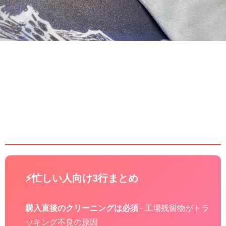
【必読】ガラスマウスパッドを
買ったらまずこれをやれ！開発
第一人者が教える正しいケア＆メ
ンテナンス方法
⚡忙しい人向け3行まとめ
購入直後のクリーニングは必須
- 工場残留物がトラ
ッキング不良の原因