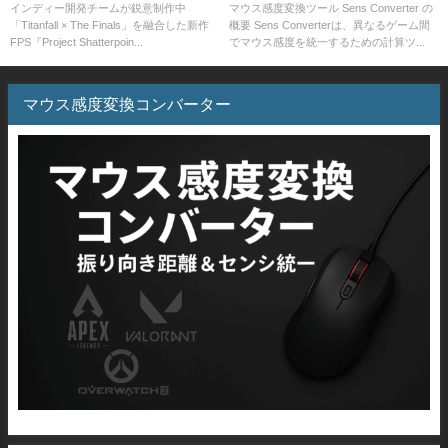
を融合した新作FPS『Project
で振り向き距離やセンシを統一
インディー開発チームが鋭意制作中
マウス感度変換ツール Sens Converter の
「Titanfall × The Finals」を融合した新作
概要 Sens Converterは、異なるゲーム間
Shatterpoint』が無料プレイテ
FPS『Project Shatterpoin...
でマウス感度を統一するための計算ツ...
スト開始
マウス感度変換コンバーター