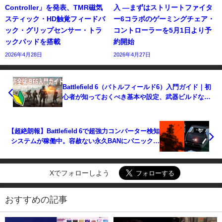
Controller」を発表、TMR磁気
入 —まずはストリートファイタ
スティック・HD触覚フィードバ
ー6コラボのゲーミングチェア・
ック・グリップセンサー・トラ
コントローラーを5月1日より予
ックパッドを搭載
約開始
2026年4月28日
2026年4月27日
Battlefield 6（バトルフィールド6）入門ガイド｜初
心者が知っておくべき基本や設定、武器ビルドなど
最新情報まとめ
【超絶朗報】Battlefield 6で超強力コンバーター検知
システムが稼働中。容赦ない永久BANにパニックに
陥るコンバーター悪用者、咽び泣くコンバーター開
発者
Xでフォローしよう
おすすめの記事