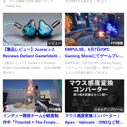
定、データ解析で判明 海外メディア
76,500PLNを集める ⚡ 3行まと...
「Insider Ga...
レビュー
FPS情報
【製品レビュー】Juzear x Z
EMPULSE、6月7日のPC
Reviews Defiant Gamefidelity
Gaming Showにてゲームプレイ
Edition ゲーミングイヤホン IEM
初公開へ。開発チームがシステ
【製品レビュー】Juzear x Z Reviews
EMPULSE、6月7日のPC Gaming Showに
Defiant Gamefidelity Edition ～1DD+3BA構
てゲームプレイ初公開へ。開発チームがシ
ムの詳細を解説
成が紡ぐ、...
ステムの詳細を解説 ⚡ 3行まと...
FPS情報
スキルアップ/ツール
インディー開発チームが鋭意制
マウス感度変換コンバーター｜
作中『Titanfall × The Finals』
Apex・Valorant・OW2など対応