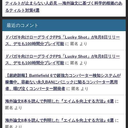
ティルトが止まらない人必見 ―海外論文に基づく科学的根拠のあ
るティルト対策4選
最近のコメント
ドパガキ向けローグライクFPS「Lucky Shot」が8月8日リリー
ス、デモも100時間分プレイ可能
に
匿名
より
ドパガキ向けローグライクFPS「Lucky Shot」が8月8日リリー
ス、デモも100時間分プレイ可能
に
匿名
より
【超絶朗報】Battlefield 6で超強力コンバーター検知システムが
稼働中。容赦ない永久BANにパニックに陥るコンバーター悪用
者、咽び泣くコンバーター開発者
に
匿名
より
海外論文8本を読んで判明した『エイムを向上する方法』6選
に
匿名
より
海外論文8本を読んで判明した『エイムを向上する方法』6選
に
匿名
より