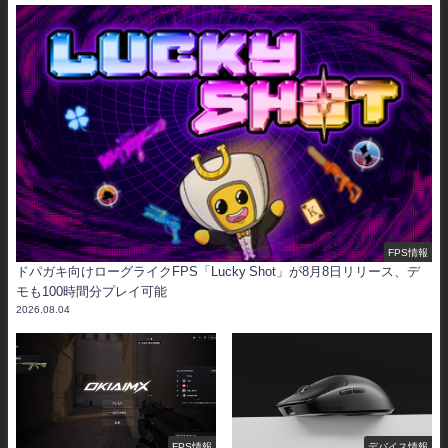
FPS情報
ドパガキ向けローグライクFPS「Lucky Shot」が8月8日リリース、デ
モも100時間分プレイ可能
2026.08.04
FPS情報
デバイス情報