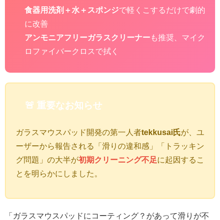
食器用洗剤＋水＋スポンジ
で軽くこするだけで劇的
に改善
アンモニアフリーガラスクリーナー
も推奨、マイク
ロファイバークロスで拭く
🚨 重要なお知らせ
ガラスマウスパッド開発の第一人者
tekkusai氏
が、ユ
ーザーから報告される「滑りの違和感」「トラッキン
グ問題」の大半が
初期クリーニング不足
に起因するこ
とを明らかにしました。
「ガラスマウスパッドにコーティング？があって滑りが不