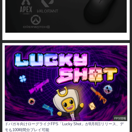
FPS情報
ドパガキ向けローグライクFPS「Lucky Shot」が8月8日リリース、デ
モも100時間分プレイ可能