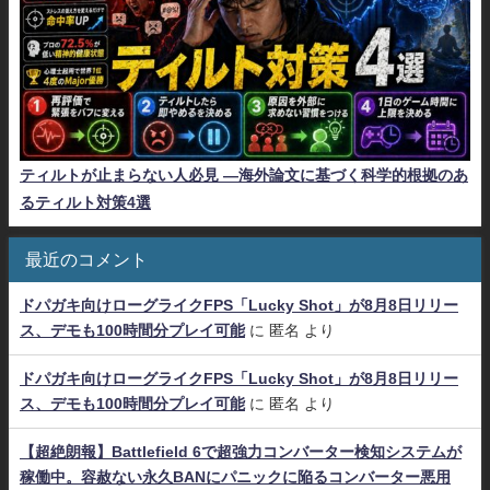
ティルトが止まらない人必見 ―海外論文に基づく科学的根拠のあ
るティルト対策4選
最近のコメント
ドパガキ向けローグライクFPS「Lucky Shot」が8月8日リリー
ス、デモも100時間分プレイ可能
に
匿名
より
ドパガキ向けローグライクFPS「Lucky Shot」が8月8日リリー
ス、デモも100時間分プレイ可能
に
匿名
より
【超絶朗報】Battlefield 6で超強力コンバーター検知システムが
稼働中。容赦ない永久BANにパニックに陥るコンバーター悪用