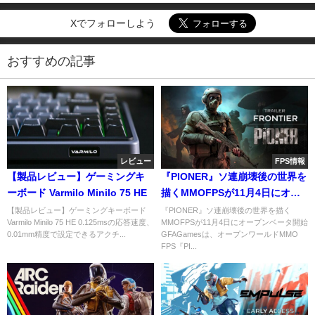
Xでフォローしよう
おすすめの記事
レビュー
FPS情報
【製品レビュー】ゲーミングキ
『PIONER』ソ連崩壊後の世界を
ーボード Varmilo Minilo 75 HE
描くMMOFPSが11月4日にオー
プンベータ開始
【製品レビュー】ゲーミングキーボード
『PIONER』ソ連崩壊後の世界を描く
Varmilo Minilo 75 HE 0.125msの応答速度、
MMOFPSが11月4日にオープンベータ開始
0.01mm精度で設定できるアクチ...
GFAGamesは、オープンワールドMMO
FPS『PI...