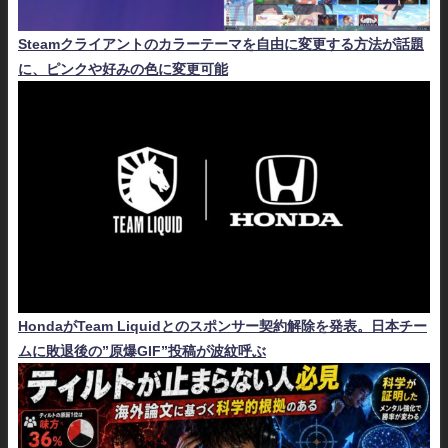
Steamクライアントのカラーテーマを自由に変更する方法が話題
に、ピンクや好みの色に変更可能
HondaがTeam Liquidとのスポンサー契約解除を発表。日本チー
ムに敗退後の”原爆GIF”投稿が波紋呼ぶ