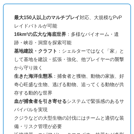
最大150人以上のマルチプレイ
対応、大規模なPvP
レイドバトルが可能
16km²の広大な海底世界
：多様なバイオーム・遺
跡・峡谷・洞窟を探索可能
基地建設・クラフト
：シェルターではなく「家」と
して基地を建設・拡張・強化、他プレイヤーの襲撃
から守り抜く
生きた海洋生態系
：捕食者と獲物、動物の家族、好
奇心旺盛な生物、逃げる動物、追ってくる動物が共
存する動的な世界
血が捕食者を引き寄せる
システムで緊張感のあるサ
バイバルを実現
クジラなどの大型生物の討伐にはチームと適切な装
備・リスク管理が必要