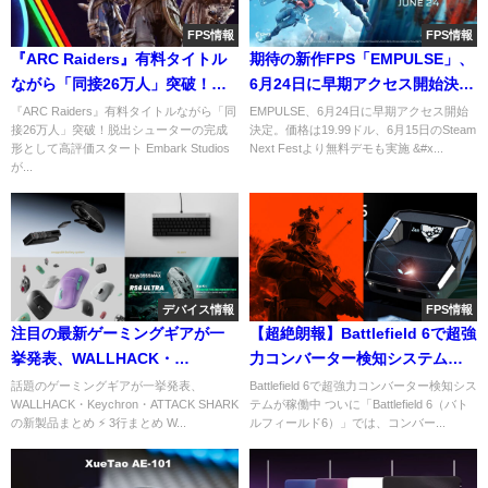
FPS情報
FPS情報
『ARC Raiders』有料タイトル
期待の新作FPS「EMPULSE」、
ながら「同接26万人」突破！脱
6月24日に早期アクセス開始決
出シューターの完成形として高
定。システムなど詳細まとめ
『ARC Raiders』有料タイトルながら「同
EMPULSE、6月24日に早期アクセス開始
接26万人」突破！脱出シューターの完成
決定。価格は19.99ドル、6月15日のSteam
評価スタート
形として高評価スタート Embark Studios
Next Festより無料デモも実施 &#x...
が...
デバイス情報
FPS情報
注目の最新ゲーミングギアが一
【超絶朗報】Battlefield 6で超強
挙発表、WALLHACK・
力コンバーター検知システムが
Keychron・ATTACK SHARKの
稼働中。容赦ない永久BANにパ
話題のゲーミングギアが一挙発表、
Battlefield 6で超強力コンバーター検知シス
WALLHACK・Keychron・ATTACK SHARK
テムが稼働中 ついに「Battlefield 6（バト
新製品まとめ
ニックに陥るコンバーター悪用
の新製品まとめ ⚡ 3行まとめ W...
ルフィールド6）」では、コンバー...
者、咽び泣くコンバーター開発
者