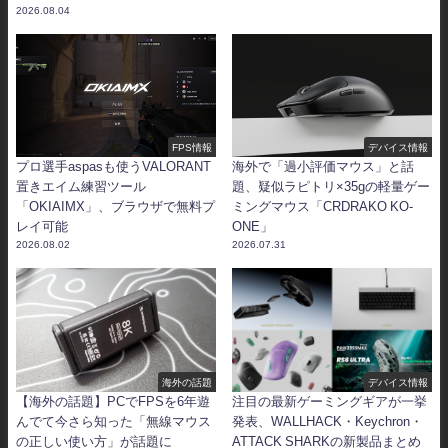
2026.08.04
FPS情報
デバイス情報
プロ選手aspasも使うVALORANT
海外で「過小評価マウス」と話
置きエイム練習ツール
題、疑似ラピトリ×35gの軽量ゲー
「OKIAIMX」、ブラウザで無料プ
ミングマウス「CRDRAKO KO-
レイ可能
ONE」
2026.08.02
2026.07.31
海外の話題
デバイス情報
【海外の話題】PCでFPSを6年遊
注目の最新ゲーミングギアが一挙
んでて今さら知った「無線マウス
発表、WALLHACK・Keychron・
の正しい使い方」が話題に
ATTACK SHARKの新製品まとめ