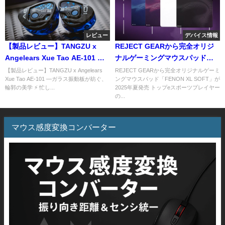
レビュー
デバイス情報
【製品レビュー】TANGZU x
REJECT GEARから完全オリジ
Angelears Xue Tao AE-101 —
ナルゲーミングマウスパッド
ガラス振動板が紡ぐ、輪郭の美
「FENON XL SOFT」が2025年
【製品レビュー】TANGZU x Angelears
REJECT GEARから完全オリジナルゲーミ
Xue Tao AE-101 —ガラス振動板が紡ぐ、
ングマウスパッド「FENON XL SOFT」が
学
夏発売
輪郭の美学 ⚡ 忙し...
2025年夏発売 トップeスポーツプレイヤー
の...
マウス感度変換コンバーター