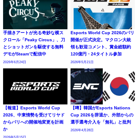
手描きアートが光る奇妙な横ス
Esports World Cup 2026のパリ
クロール「Peaky Circus」、刀
開催が正式決定。マクロン大統
とショットガンを駆使する無料
領も歓迎コメント、賞金総額約
デモがSteamで配信中
120億円・24タイトル参加
2026年6月24日
2026年5月21日
【報道】Esports World Cup
【噂】韓国がEsports Nations
2026、中東情勢を受けてリヤド
Cup 2026を辞退か、外部からの
からパリへの開催地変更を計画
選手選考介入を「無礼」と批判
か
2026年4月28日
2026年5月15日