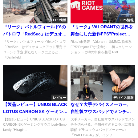
FPS情報
FPS情報
『リーク』バトルフィールド6の
『リーク』VALORANTの世界を
バトロワ「RedSec」はデュオ＆
舞台にした新作FPS”Project
スクアッド限定でローンチ予定
T”が開発中
『リーク』バトルフィールド6のバトロワ
Riotの未発表「Valorant」系MMO/脱出系
「RedSec」はデュオ＆スクアッド限定で
FPS“Project T”が流出か──初スクリーン
ローンチ予定 新たなリークによると、
ショットと噂の中身を整理 Riot ...
『Battlefield...
レビュー
デバイス情報
【製品レビュー】UNIUS BLACK
なぜ？大手デバイスメーカー、
LOTUS CARBON 8K ゲーミング
自社製マウスパッドでメンチを
マウス
切らせる。予想外すぎるコラボ
【製品レビュー】UNIUS BLACK LOTUS
大手メーカー、自社製マウスパッドでメン
CARBON 8K ゲーミングマウス body{font-
チを切らせる。予想外すぎるコラボに業界
に業界騒然
family:"Hiragin...
騒然 ガラスマウスパッドメーカーの
「WALLHACK」が、インフ...