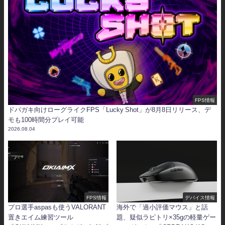
FPS情報
ドパガキ向けローグライクFPS「Lucky Shot」が8月8日リリース、デ
モも100時間分プレイ可能
2026.08.04
FPS情報
デバイス情報
プロ選手aspasも使うVALORANT
海外で「過小評価マウス」と話
置きエイム練習ツール
題、疑似ラピトリ×35gの軽量ゲー