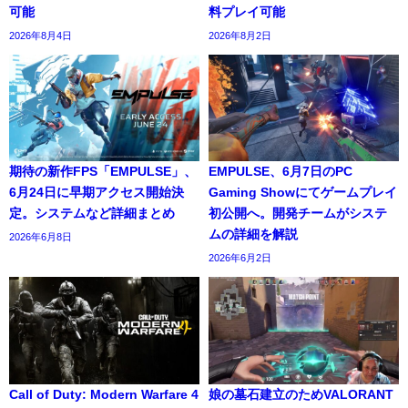
可能
料プレイ可能
2026年8月4日
2026年8月2日
期待の新作FPS「EMPULSE」、
EMPULSE、6月7日のPC
6月24日に早期アクセス開始決
Gaming Showにてゲームプレイ
定。システムなど詳細まとめ
初公開へ。開発チームがシステ
ムの詳細を解説
2026年6月8日
2026年6月2日
Call of Duty: Modern Warfare 4
娘の墓石建立のためVALORANT