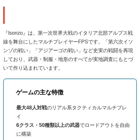
🎮 どんなゲームか
『Isonzo』は、第一次世界大戦のイタリア北部アルプス戦
線を舞台にしたマルチプレイヤーFPSです。「第六次イソ
ンゾの戦い」「アジアーゴの戦い」など史実の戦闘を再現
しており、武器・制服・地形のすべてが実地調査にもとづ
いて作り込まれています。
ゲームの主な特徴
最大48人対戦
のリアル系タクティカルマルチプレ
イ
6クラス・50種類以上の武器
でロードアウトを自由
に構築