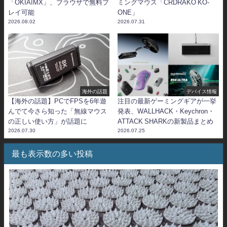
「OKIAIMX」、ブラウザで無料プ
ミングマウス「CRDRAKO KO-
レイ可能
ONE」
2026.08.02
2026.07.31
海外の話題
デバイス情報
【海外の話題】PCでFPSを6年遊
注目の最新ゲーミングギアが一挙
んでて今さら知った「無線マウス
発表、WALLHACK・Keychron・
の正しい使い方」が話題に
ATTACK SHARKの新製品まとめ
2026.07.30
2026.07.25
最も表示数の多い投稿