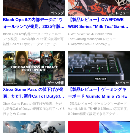
ゴシップ
レビュー
Black Ops 6の内部データに”ウ
【製品レビュー】OWEPOWE
ォールラン”が発見。2025年版
WGR Series "Milk Tea"Gaming
CoDで正式復活の可能性
Mousepad
Black Ops 6の内部データに”ウォールラ
OWEPOWE WGR Series "Milk
ン”が発見。2025年版CoDで正式復活の可
Tea"Gaming Mousepad レビュー
能性 Call of Dutyのデータマイナーが...
OwepoweのWGR Seriesから...
ゲーム情報
レビュー
Xbox Game Pass の値下げが発
【製品レビュー】ゲーミングキ
表、ただし新作Call of Dutyの即
ーボード Varmilo Minilo 75 HE
日追加は終了へ
Xbox Game Pass の値下げが発表、ただ
【製品レビュー】ゲーミングキーボード
し新作Call of Dutyの即日追加は終了へ ⚡ 3
Varmilo Minilo 75 HE 0.125msの応答速度、
行まとめ Game ...
0.01mm精度で設定できるアクチ...