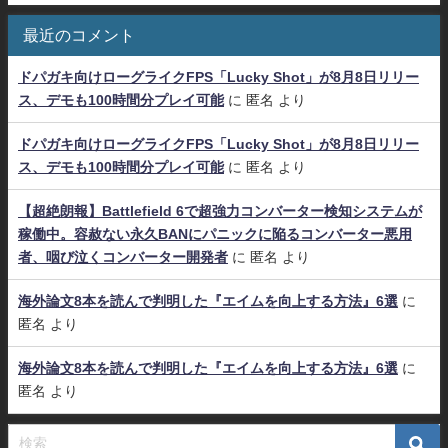
最近のコメント
ドパガキ向けローグライクFPS「Lucky Shot」が8月8日リリー
ス、デモも100時間分プレイ可能
に
匿名
より
ドパガキ向けローグライクFPS「Lucky Shot」が8月8日リリー
ス、デモも100時間分プレイ可能
に
匿名
より
【超絶朗報】Battlefield 6で超強力コンバーター検知システムが
稼働中。容赦ない永久BANにパニックに陥るコンバーター悪用
者、咽び泣くコンバーター開発者
に
匿名
より
海外論文8本を読んで判明した『エイムを向上する方法』6選
に
匿名
より
海外論文8本を読んで判明した『エイムを向上する方法』6選
に
匿名
より