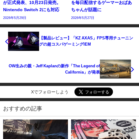
が正式発表、10月23日発売。
を毎日配信するゲーマーおばあ
Nintendo Switch 2にも対応
ちゃんが話題に
2026年5月29日
2026年5月27日
【製品レビュー】「KZ AXAS」FPS専用チューニン
グの超コスパゲーミングIEM
OW生みの親・Jeff Kaplanの新作「The Legend of
California」が発表
Xでフォローしよう
おすすめの記事