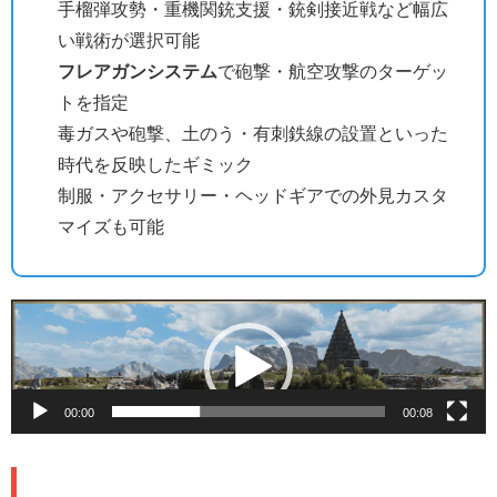
手榴弾攻勢・重機関銃支援・銃剣接近戦など幅広
い戦術が選択可能
フレアガンシステム
で砲撃・航空攻撃のターゲッ
トを指定
毒ガスや砲撃、土のう・有刺鉄線の設置といった
時代を反映したギミック
制服・アクセサリー・ヘッドギアでの外見カスタ
マイズも可能
動
画
プ
レ
00:00
00:08
ー
ヤ
🪖 6つのクラス