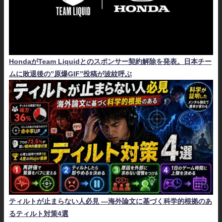
HondaがTeam Liquidとのスポンサー契約解除を発表。日本チー
ムに敗退後の”原爆GIF”投稿が波紋呼ぶ
ティルトが止まらない人必見 ―海外論文に基づく科学的根拠のあ
るティルト対策4選