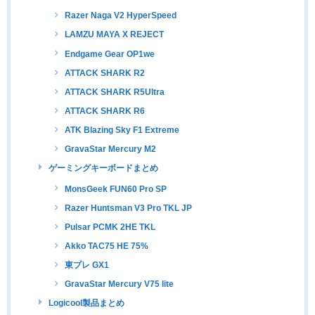
Razer Naga V2 HyperSpeed
LAMZU MAYA X REJECT
Endgame Gear OP1we
ATTACK SHARK R2
ATTACK SHARK R5Ultra
ATTACK SHARK R6
ATK Blazing Sky F1 Extreme
GravaStar Mercury M2
ゲーミングキーボードまとめ
MonsGeek FUN60 Pro SP
Razer Huntsman V3 Pro TKL JP
Pulsar PCMK 2HE TKL
Akko TAC75 HE 75%
東プレ GX1
GravaStar Mercury V75 lite
Logicool製品まとめ