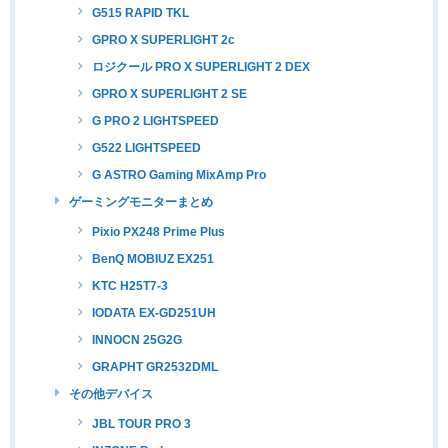
G515 RAPID TKL
GPRO X SUPERLIGHT 2c
ロジクール PRO X SUPERLIGHT 2 DEX
GPRO X SUPERLIGHT 2 SE
G PRO 2 LIGHTSPEED
G522 LIGHTSPEED
G ASTRO Gaming MixAmp Pro
ゲーミングモニターまとめ
Pixio PX248 Prime Plus
BenQ MOBIUZ EX251
KTC H25T7-3
IODATA EX-GD251UH
INNOCN 25G2G
GRAPHT GR2532DML
その他デバイス
JBL TOUR PRO 3