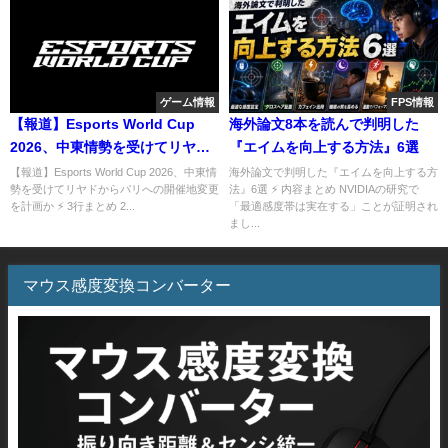
ゲーム情報
FPS情報
【報道】Esports World Cup
海外論文8本を読んで判明した
2026、中東情勢を受けてリヤド
『エイムを向上する方法』6選
からパリへの開催地変更を計画
【報道】Esports World Cup 2026、中東情
海外論文で判明した『エイムを向上する方
勢を受けてリヤドからパリへの開催地変更
法』6選 ⚡ 内容まとめ NVIDIAの研究で
か
を計画か ⚡ 3行まとめ 2...
「最適感度帯は実在する」ことが証明され
まし...
マウス感度変換コンバーター