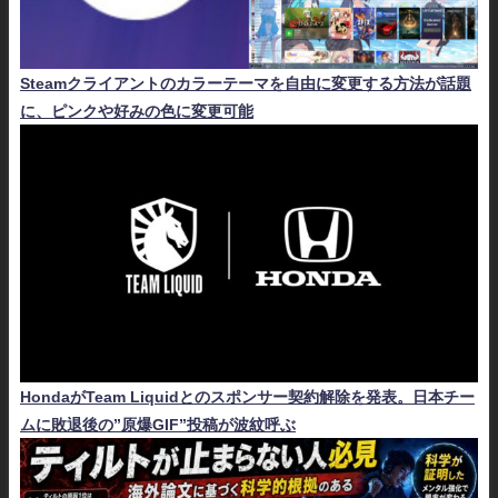
Steamクライアントのカラーテーマを自由に変更する方法が話題
に、ピンクや好みの色に変更可能
HondaがTeam Liquidとのスポンサー契約解除を発表。日本チー
ムに敗退後の”原爆GIF”投稿が波紋呼ぶ