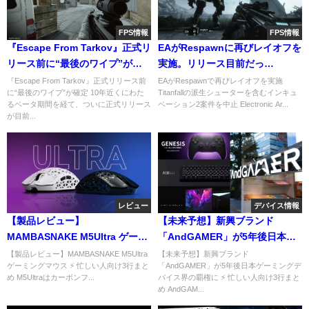
FPS情報
FPS情報
『Escape From Tarkov』正式リ
EAがRespawnに再びレイオフを
リース前に“最後のワイプ”が確
実施。リリース目前だっ
定。リリース時期にも注目集ま
た”Titanfall3”の開発も中止
『Escape From Tarkov』正式リリース前
EAがRespawnで再びレイオフを実施
に“最後のワイプ”が確定 10年近くにわた
Titanfallの派生シューターを含むインキュ
る
るベータ期間を経て、ついに正式リリース
ベーション2案件を中止 Electronic Ar...
が目前...
レビュー
デバイス情報
【製品レビュー】
【未来予想】新興ブランド
MAMBASNAKE M5Ultra ゲーミ
「AndGAMER」が5年後日本ゲ
ングマウス
ーミングデバイス界の覇権に―
【製品レビュー】MAMBASNAKE M5Ultra
【未来予想】新興ブランド
ゲーミングマウス ⚡ 忙しい人向け3行まと
「AndGAMER」が5年後日本ゲーミングデ
メディアデイ参加レポート
め M5Ultraはカーボンフ...
バイス界の覇権に ⚡ 忙しい人向け3行まと
【AIM1/VoidGaming】
め AndGAM...