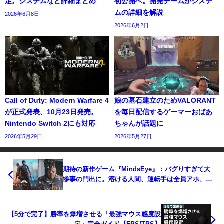
定。システムなど詳細まとめ
初公開へ。開発チームがシステ
ムの詳細を解説
2026年6月8日
2026年6月2日
Call of Duty: Modern Warfare 4
娘の墓石建立のためVALORANT
が正式発表、10月23日発売。
を毎日配信するゲーマーおばあ
Nintendo Switch 2にも対応
ちゃんが話題に
2026年5月29日
2026年5月27日
期待の新作ゲーム『MindsEye』：バグりすぎて大
惨事の門出に。溶ける人間、運転手は全員アホ、車
は出産
【5分で完了】勝率を爆増させる「最強マウス感度設