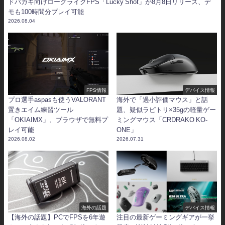
ドパガキ向けローグライクFPS「Lucky Shot」が8月8日リリース、デ
モも100時間分プレイ可能
2026.08.04
FPS情報
デバイス情報
プロ選手aspasも使うVALORANT
海外で「過小評価マウス」と話
置きエイム練習ツール
題、疑似ラピトリ×35gの軽量ゲー
「OKIAIMX」、ブラウザで無料プ
ミングマウス「CRDRAKO KO-
レイ可能
ONE」
2026.08.02
2026.07.31
海外の話題
デバイス情報
【海外の話題】PCでFPSを6年遊
注目の最新ゲーミングギアが一挙