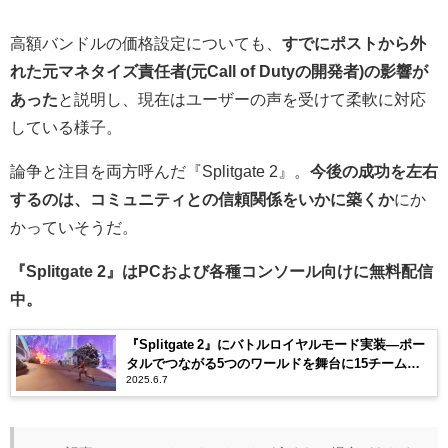
高額バンドルの価格設定についても、
すでにポストから外
れた元マネタイズ責任者(元Call of Dutyの開発者)の影響が
あった
と説明し、現在はユーザーの声を受けて柔軟に対応
している様子。
論争と注目を両方呼んだ『Splitgate 2』。
今後の成功を左右
するのは、コミュニティとの信頼関係をいかに築くか
にか
かっていそうだ。
『Splitgate 2』はPCおよび各種コンソール向けに無料配信
中。
『Splitgate 2』にバトルロイヤルモード実装―ポー
タルでつながる5つのワールドを舞台に15チームが
2025.6.7
激突