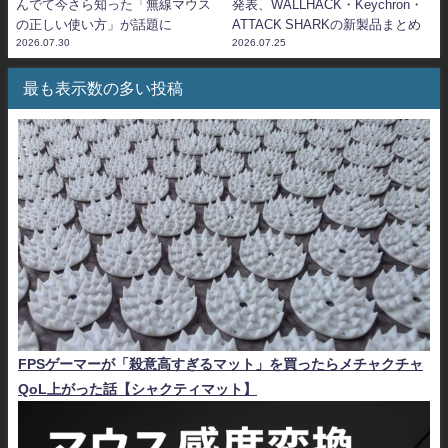
んでて今さら知った「無線マウス
発表、WALLHACK・Keychron・
の正しい使い方」が話題に
ATTACK SHARKの新製品まとめ
2026.07.30
2026.07.25
最も表示数の多い投稿
FPSゲーマーが「殺意高すぎるマット」を買ったらメチャクチャ
QoL上がった話【シャクティマット】