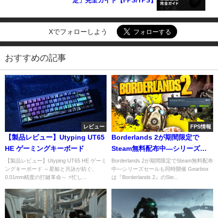
定」完全ガイド【FPS/TPS】
Xでフォローしよう
おすすめの記事
レビュー
FPS情報
【製品レビュー】Utyping UT65
Borderlands 2が期間限定で
HE ゲーミングキーボード
Steam無料配布中―シリーズセ
ールも同時開催
【製品レビュー】Utyping UT65 HE ゲーミ
Borderlands 2が期間限定でSteam無料配布
ングキーボード ～星鯨と月詠が紡ぐ、
中―シリーズセールも同時開催 Gearbox
0.01mm精度の打鍵革命～ ⚡忙し...
は『Borderlands 2』のSte...