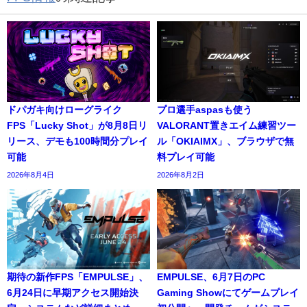
ドパガキ向けローグライク
プロ選手aspasも使う
FPS「Lucky Shot」が8月8日リ
VALORANT置きエイム練習ツー
リース、デモも100時間分プレイ
ル「OKIAIMX」、ブラウザで無
可能
料プレイ可能
2026年8月4日
2026年8月2日
期待の新作FPS「EMPULSE」、
EMPULSE、6月7日のPC
6月24日に早期アクセス開始決
Gaming Showにてゲームプレイ