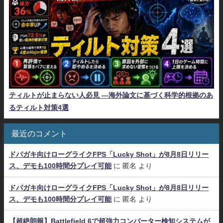
ティルトが止まらない人必見 ―海外論文に基づく科学的根拠のあ
るティルト対策4選
最近のコメント
ドパガキ向けローグライクFPS「Lucky Shot」が8月8日リリー
ス、デモも100時間分プレイ可能
に
匿名
より
ドパガキ向けローグライクFPS「Lucky Shot」が8月8日リリー
ス、デモも100時間分プレイ可能
に
匿名
より
【超絶朗報】Battlefield 6で超強力コンバーター検知システムが