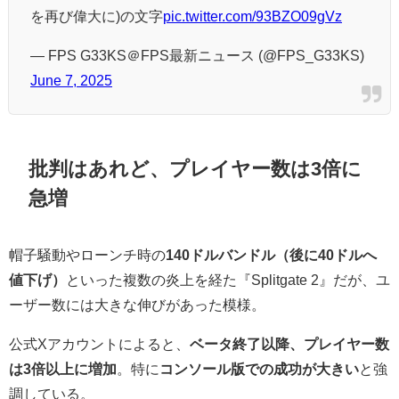
を再び偉大に)の文字
pic.twitter.com/93BZO09gVz
— FPS G33KS＠FPS最新ニュース (@FPS_G33KS)
June 7, 2025
批判はあれど、プレイヤー数は3倍に
急増
帽子騒動やローンチ時の
140ドルバンドル（後に40ドルへ
値下げ）
といった複数の炎上を経た『Splitgate 2』だが、ユ
ーザー数には大きな伸びがあった模様。
公式Xアカウントによると、
ベータ終了以降、プレイヤー数
は3倍以上に増加
。特に
コンソール版での成功が大きい
と強
調している。