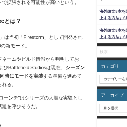
トで拡張される可能性が高いという。
海外論文8本を
上する方法』6
Secとは？
海外論文8本を
c」は当初「Firestorm」として開発され
上する方法』6
6の新モード。
ドネームやビルド情報から判明してお
カテゴリー
Battlefield Studiosは現在、
シーズン
と同時にモードを実装
する準備を進めて
られる。
アーカイブ
のローンチ”はシリーズの大胆な実験とし
話題を呼びそうだ。
め