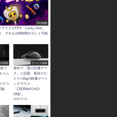
FPS情報
ライクFPS「Lucky Shot」
ス、デモも100時間分プレイ可能
PS情報
デバイス情報
も使う
海外で「過小評価マウ
きエイム
ス」と話題、疑似ラピ
トリ×35gの軽量ゲーミ
、ブラウ
ングマウス
可能
「CRDRAKO KO-
ONE」
2026.07.31