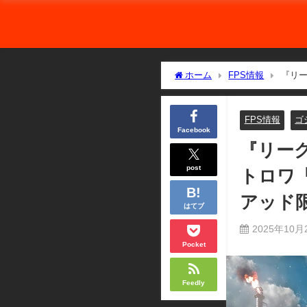
ホーム
FPS情報
『リー
オ＆スクアッド限定でローンチ
FPS情報
ゴ
Facebook
『リー
post
トロワ「
アッド
はてブ
2025年10月
Pocket
Feedly