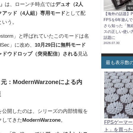
c」
は、ローンチ時点では
デュオ（2人
海
クアッド（4人組）専用モード
として配
【海外の話題】P
FPSを6年遊ん
という。
さら知った「無
スの正しい使い
restorm」と呼ばれていたこのモードは名
話題に
2026.07.30
dSec」に改め、
10月29日に無料モード
ャドウドロップ（突発配信）される
見込
最も表示数
元：ModernWarzoneによる内
報
を公開したのは、シリーズの内部情報を
クしてきた
ModernWarzone
。
FPSゲーマ
ト」を買った