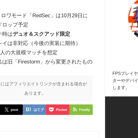
トロワモード「RedSec」は10月29日に
ドロップ予定
チ時は
デュオ＆スクアッド限定
レイは非対応（今後の実装に期待）
00人の大規模マッチを想定
は旧「Firestorm」から変更されたもの
FPSプレイヤ
ターやデバ
事にはアフィリエイトリンクが含まれる場合が
します。
あります。
post
はてブ
Pocket
Feedly