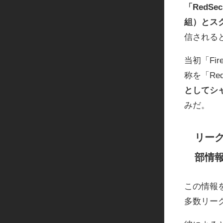
「RedSe
組）とス
信される
当初「Fi
称を「Re
としてシ
みだ。
リーク
部情
この情報
多数リー