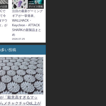
外の話題
デバイス情報
Cで
注目の最新ゲーミング
でて今
ギアが一挙発表、
線マウ
WALLHACK・
方」が
Keychron・ATTACK
SHARKの新製品まと
め
2026.07.25
の多い投稿
ーが「殺意高すぎるマッ
らメチャクチャQoL上が