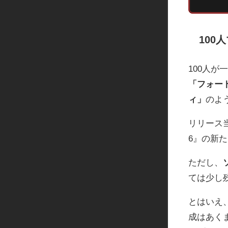
100
100人
「フォー
ィ」
のよ
リリース当初
6』の新
ただし、
ては少し
とはいえ、
成はあく