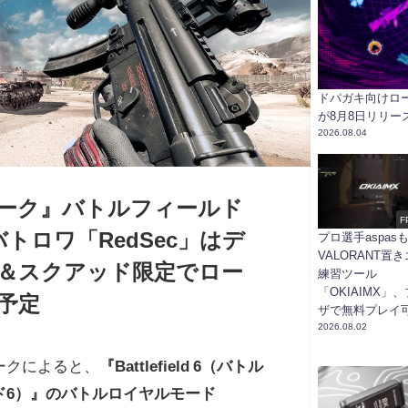
ドパガキ向けローグ
が8月8日リリー
2026.08.04
ーク』バトルフィールド
F
バトロワ「RedSec」はデ
プロ選手aspas
VALORANT置
＆スクアッド限定でロー
練習ツール
「OKIAIMX」
予定
ザで無料プレイ
2026.08.02
ークによると、
『Battlefield 6（バトル
ド6）』のバトルロイヤルモード