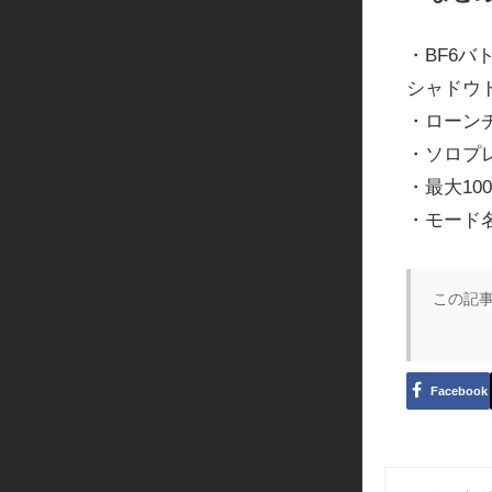
・BF6バ
シャドウ
・ローン
・ソロプ
・最大1
・モード名
この記
Facebook