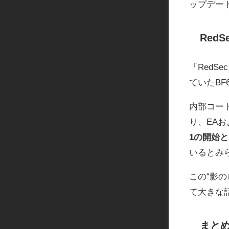
ップデー
Red
「RedSe
ていたBF
内部コー
り、EAおよび
1の開始
いるとみ
この“影
て大きな
まと