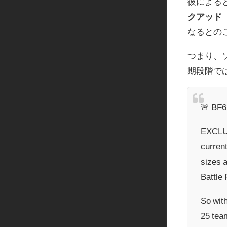
彼によると
クアッド
なるとの
つまり、
期段階で
🚨 BF
EXCLUS
curren
sizes a
Battle
So with
25 team