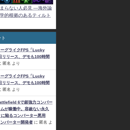
まらない人必見 ―海外論
学的根拠のあるティルト
ント
グライクFPS「Lucky
8日リリース、デモも100時間
に
匿名
より
グライクFPS「Lucky
8日リリース、デモも100時間
に
匿名
より
tlefield 6で超強力コンバー
テムが稼働中。容赦ない永久
クに陥るコンバーター悪用
コンバーター開発者
に
匿名
よ