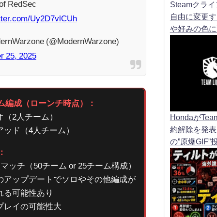
of RedSec
Steamク
自由に変更す
itter.com/Uy2D7vlCUh
や好みの色に
ernWarzone (@ModernWarzone)
r 25, 2025
チーム編成（ローンチ時点）：
オ（2人チーム）
HondaがTe
約解除を発表
アッド（4人チーム）
の”原爆GIF
足：
人マッチ（50チーム or 25チーム構成）
のアップデートでソロやその他編成が
れる可能性あり
プレイの可能性大