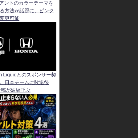
ライアントのカラーテーマを
る方法が話題に、ピンク
変更可能
am Liquidとのスポンサー契
。日本チームに敗退後
”投稿が波紋呼ぶ