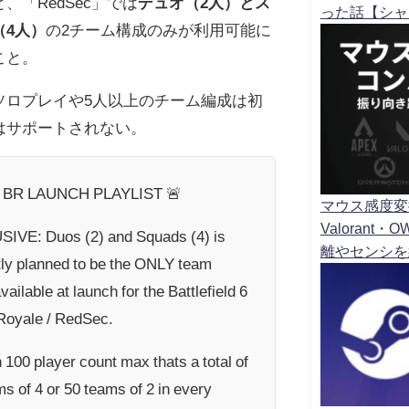
、「RedSec」では
デュオ（2人）とス
った話【シャ
（4人）
の2チーム構成のみが利用可能に
こと。
ソロプレイや5人以上のチーム編成は初
はサポートされない。
6 BR LAUNCH PLAYLIST 🚨
マウス感度変
Valoran
IVE: Duos (2) and Squads (4) is
離やセンシを
tly planned to be the ONLY team
vailable at launch for the Battlefield 6
 Royale / RedSec.
 100 player count max thats a total of
s of 4 or 50 teams of 2 in every