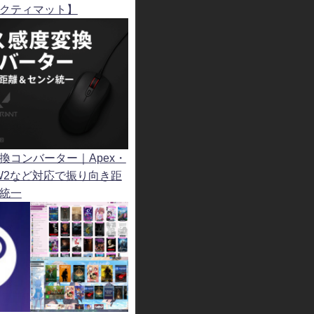
クティマット】
換コンバーター｜Apex・
t・OW2など対応で振り向き距
統一