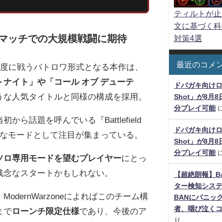
ティルトが止
文に基づく科
人マッチでの大規模戦闘に期待
対策4選
最近のコメ
が一度に戦うバトロワ形式となる本作は、
トナイト」や「コール オブ デューテ
ドパガキ向けロー
うな人気タイトルと同様の構成を採用。
Shot」が8月
分プレイ可能
から話題を呼んでいる『Battlefield
ドパガキ向けロー
たなモードとして注目が集まっている。
Shot」が8月
分プレイ可能
ソロ専用モードを望むプレイヤー
にとっ
残念なスタートかもしれない。
【超絶朗報】Bat
ター検知シス
ModernWarzoneによればこのチーム構
BANにパニッ
者、咽び泣く
まで
ローンチ限定仕様
であり、今後のア
り