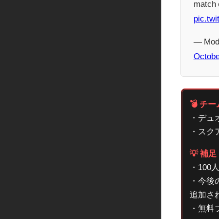
match 
pic.tw
— Mod
Octobe
💣 
・デュ
・スク
💡 補
・100
・今後
追加さ
・無料