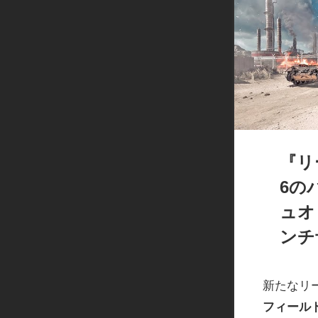
『リ
6の
ュオ
ンチ
新たなリ
フィール