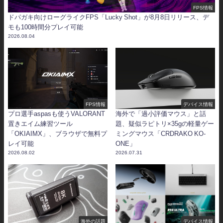
FPS情報
ドパガキ向けローグライクFPS「Lucky Shot」が8月8日リリース、デ
モも100時間分プレイ可能
2026.08.04
FPS情報
デバイス情報
プロ選手aspasも使うVALORANT
海外で「過小評価マウス」と話
置きエイム練習ツール
題、疑似ラピトリ×35gの軽量ゲー
「OKIAIMX」、ブラウザで無料プ
ミングマウス「CRDRAKO KO-
レイ可能
ONE」
2026.08.02
2026.07.31
海外の話題
デバイス情報