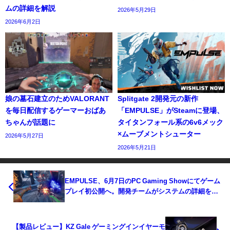
ムの詳細を解説
2026年5月29日
2026年6月2日
娘の墓石建立のためVALORANT
Splitgate 2開発元の新作
を毎日配信するゲーマーおばあ
「EMPULSE」がSteamに登場、
ちゃんが話題に
タイタンフォール系の6v6メック
×ムーブメントシューター
2026年5月27日
2026年5月21日
EMPULSE、6月7日のPC Gaming Showにてゲーム
プレイ初公開へ。開発チームがシステムの詳細を解
説
【製品レビュー】KZ Gale ゲーミングインイヤーモ