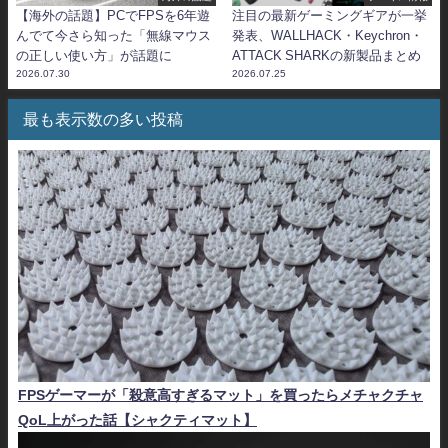
【海外の話題】PCでFPSを6年遊
注目の最新ゲーミングギアが一挙
んでて今さら知った「無線マウス
発表、WALLHACK・Keychron・
の正しい使い方」が話題に
ATTACK SHARKの新製品まとめ
2026.07.30
2026.07.25
最も表示数の多い投稿
FPSゲーマーが「殺意高すぎるマット」を買ったらメチャクチャ
QoL上がった話【シャクティマット】