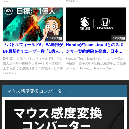
プ...
が目前...
FPS情報
FPS情報
『バトルフィールド6』EA幹部が
HondaがTeam Liquidとのスポ
BF最新作でユーザー数「1億人」
ンサー契約解除を発表。日本チ
を目標にしていることが判明。
ームに敗退後の”原爆GIF”投稿が
EA幹部、次期「バトルフィールド6」で1
HondaがTeam Liquidとのスポンサー契約
億人ユーザー獲得を目標──シリーズ総売
を解除 選手のGIF投稿が波紋呼ぶ 自動車
大きすぎる野望に社内も混乱、
波紋呼ぶ
上すら超える強気計画に「夢物語」との声
メーカーHondaは、Rainbow Six ...
ざわつく海外コミュニティ
Electronic ...
マウス感度変換コンバーター