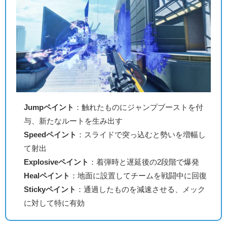
Jumpペイント
：触れたものにジャンプブーストを付
与、新たなルートを生み出す
Speedペイント
：スライドで突っ込むと勢いを増幅し
て射出
Explosiveペイント
：着弾時と遅延後の2段階で爆発
Healペイント
：地面に設置してチームを戦闘中に回復
Stickyペイント
：通過したものを減速させる、メック
に対して特に有効