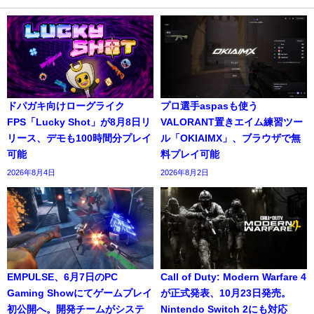
ドパガキ向けローグライク
プロ選手aspasも使う
FPS「Lucky Shot」が8月8日リ
VALORANT置きエイム練習ツー
リース、デモも100時間分プレイ
ル「OKIAIMX」、ブラウザで無
可能
料プレイ可能
2026年8月4日
2026年8月2日
EMPULSE、6月7日のPC
Call of Duty: Modern Warfare 4
Gaming Showにてゲームプレイ
が正式発表、10月23日発売。
初公開へ。開発チームがシステ
Nintendo Switch 2にも対応