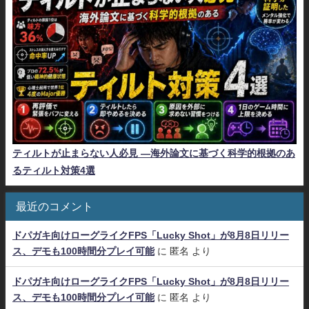
ティルトが止まらない人必見 ―海外論文に基づく科学的根拠のあ
るティルト対策4選
最近のコメント
ドパガキ向けローグライクFPS「Lucky Shot」が8月8日リリー
ス、デモも100時間分プレイ可能
に
匿名
より
ドパガキ向けローグライクFPS「Lucky Shot」が8月8日リリー
ス、デモも100時間分プレイ可能
に
匿名
より