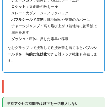
チェーンガン
：長押しするほどレート上昇
ロケット
：近距離の敵を一掃
メレー
：大ダメージ＋ノックバック
バブルシールド展開
：陣地固めや突撃のカバーに
チャージジャンプ
：高く飛び上がり着地時に衝撃波で
周囲を潰す
ダッシュ
：巨体に反した素早い移動
なおグラップルで接近して近接攻撃を当てると
バブルシ
ールドを一時的に無効化
できる対メック戦術も存在しま
す。
💴 早期アクセスのマネタイズ方針
早期アクセス期間中は以下を一切導入しない