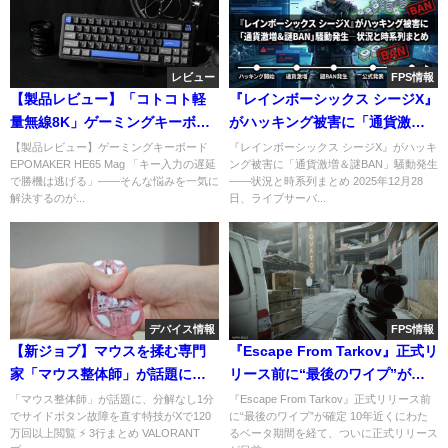
レビュー
FPS情報
【製品レビュー】「コトコト軽
『レインボーシックス シージX』
量無線8K」ゲーミングキーボー
がハッキング被害に「通貨激増
ド EPOMAKER HE65 Mag
＆謎BAN」騒動発生―状況と時
【製品レビュー】ゲーミングキーボード
『レインボーシックス シージX』がハッキ
EPOMAKER HE65 Mag 「キー入力の遅延
ング被害に「通貨激増＆謎BAN」騒動発生
系列まとめ
で勝機は逃げる」――そんな悩みを一気に
――状況と時系列まとめ 2025年12月28
解決するのが...
日、ライブサーバ...
デバイス情報
FPS情報
【新ジョブ】マウスを揉む専門
『Escape From Tarkov』正式リ
家「マウス整体師」が話題に、
リース前に“最後のワイプ”が確
分解なしで故障を直す圧倒的手
定。リリース時期にも注目集ま
「マウス整体師」が話題に、分解なし1分
『Escape From Tarkov』正式リリース前
でサイドボタン故障を直す特技がXで120
に“最後のワイプ”が確定 10年近くにわた
技
る
万回以上閲覧 ⚡ 3行まとめ VALORANT
るベータ期間を経て、ついに正式リリース