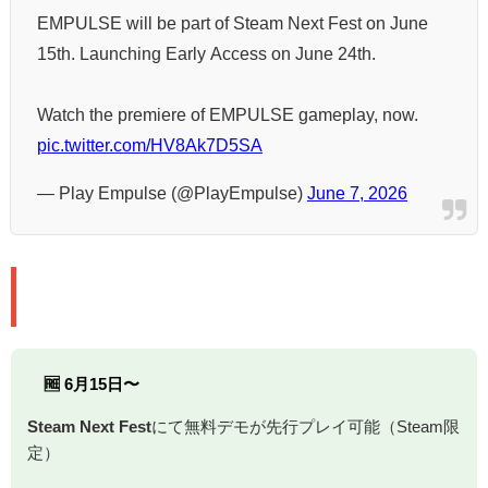
EMPULSE will be part of Steam Next Fest on June
15th. Launching Early Access on June 24th.
Watch the premiere of EMPULSE gameplay, now.
pic.twitter.com/HV8Ak7D5SA
— Play Empulse (@PlayEmpulse)
June 7, 2026
📅 リリース情報
🆓 6月15日〜
Steam Next Fest
にて無料デモが先行プレイ可能（Steam限
定）