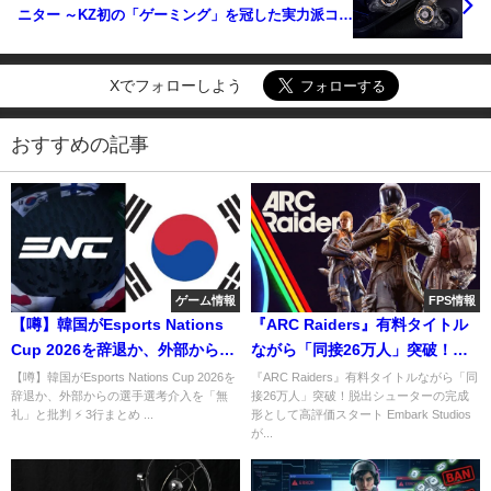
ニター ～KZ初の「ゲーミング」を冠した実力派コス
パ機～
Xでフォローしよう
おすすめの記事
ゲーム情報
FPS情報
【噂】韓国がEsports Nations
『ARC Raiders』有料タイトル
Cup 2026を辞退か、外部からの
ながら「同接26万人」突破！脱
選手選考介入を「無礼」と批判
出シューターの完成形として高
【噂】韓国がEsports Nations Cup 2026を
『ARC Raiders』有料タイトルながら「同
辞退か、外部からの選手選考介入を「無
接26万人」突破！脱出シューターの完成
評価スタート
礼」と批判 ⚡ 3行まとめ ...
形として高評価スタート Embark Studios
が...