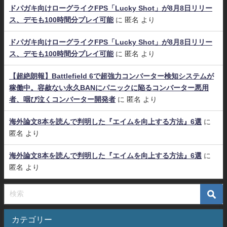
ドパガキ向けローグライクFPS「Lucky Shot」が8月8日リリー
ス、デモも100時間分プレイ可能
に
匿名
より
ドパガキ向けローグライクFPS「Lucky Shot」が8月8日リリー
ス、デモも100時間分プレイ可能
に
匿名
より
【超絶朗報】Battlefield 6で超強力コンバーター検知システムが
稼働中。容赦ない永久BANにパニックに陥るコンバーター悪用
者、咽び泣くコンバーター開発者
に
匿名
より
海外論文8本を読んで判明した『エイムを向上する方法』6選
に
匿名
より
海外論文8本を読んで判明した『エイムを向上する方法』6選
に
匿名
より
カテゴリー