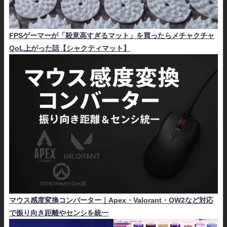
FPSゲーマーが「殺意高すぎるマット」を買ったらメチャクチャ
QoL上がった話【シャクティマット】
マウス感度変換コンバーター｜Apex・Valorant・OW2など対応
で振り向き距離やセンシを統一