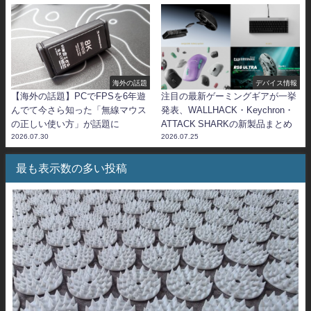
海外の話題
デバイス情報
【海外の話題】PCでFPSを6年遊
注目の最新ゲーミングギアが一挙
んでて今さら知った「無線マウス
発表、WALLHACK・Keychron・
の正しい使い方」が話題に
ATTACK SHARKの新製品まとめ
2026.07.30
2026.07.25
最も表示数の多い投稿