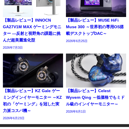
【製品レビュー】INNOCN
【製品レビュー】MUSE HiFi
GA27V1M MAX ゲーミングモニ
Muse 300 ～世界初の専用OS搭
ター ―反射と視野角の課題に挑
載デスクトップDAC～
んだ超美麗進化型
2026年6月25日
2026年7月3日
【製品レビュー】KZ Gale ゲー
【製品レビュー】Celest
ミングインイヤーモニター ～KZ
Wyvern Qing ～低価格でもミド
初の「ゲーミング」を冠した実
ル級のインイヤーモニター～
力派コスパ機～
2026年6月1日
2026年6月23日