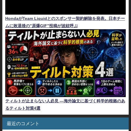
HondaがTeam Liquidとのスポンサー契約解除を発表。日本チー
ムに敗退後の”原爆GIF”投稿が波紋呼ぶ
ティルトが止まらない人必見 ―海外論文に基づく科学的根拠のあ
るティルト対策4選
最近のコメント