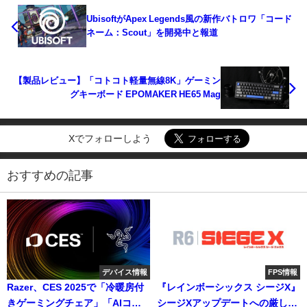
UbisoftがApex Legends風の新作バトロワ「コード
ネーム：Scout」を開発中と報道
【製品レビュー】「コトコト軽量無線8K」ゲーミン
グキーボード EPOMAKER HE65 Mag
Xでフォローしよう
おすすめの記事
デバイス情報
FPS情報
Razer、CES 2025で「冷暖房付
『レインボーシックス シージX』
きゲーミングチェア」「AIコー
シージXアップデートへの厳しい