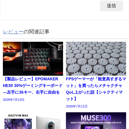
レビュー
の関連記事
【製品レビュー】EPOMAKER
FPSゲーマーが「殺意高すぎるマ
HE30 30%ゲーミングキーボード
ット」を買ったらメチャクチャ
―左手に36キー、右手に自由を
QoL上がった話【シャクティマ
ット】
2026年7月13日
2026年7月11日