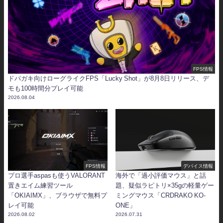
FPS情報
ドパガキ向けローグライクFPS「Lucky Shot」が8月8日リリース、デ
モも100時間分プレイ可能
2026.08.04
FPS情報
デバイス情報
プロ選手aspasも使うVALORANT
海外で「過小評価マウス」と話
置きエイム練習ツール
題、疑似ラピトリ×35gの軽量ゲー
「OKIAIMX」、ブラウザで無料プ
ミングマウス「CRDRAKO KO-
レイ可能
ONE」
2026.08.02
2026.07.31