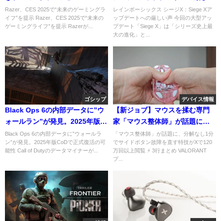
チング」など“未来のゲーミング
声が噴出中。
Razer、CES 2025で“未来のゲーミングラ
レインボーシックス シージX：Siege Xア
イフ”を提示 Razer、CES 2025で“未来の
ップデートへの厳しい声 今回の大型アッ
ライフ”を提示
ゲーミングライフ”を提示 Razerが...
プデート「Siege X」は「シリーズ史上最
大の進化」と...
ゴシップ
デバイス情報
Black Ops 6の内部データに”ウ
【新ジョブ】マウスを揉む専門
ォールラン”が発見。2025年版
家「マウス整体師」が話題に、
CoDで正式復活の可能性
分解なしで故障を直す圧倒的手
Black Ops 6の内部データに”ウォールラ
「マウス整体師」が話題に、分解なし1分
ン”が発見。2025年版CoDで正式復活の可
でサイドボタン故障を直す特技がXで120
技
能性 Call of Dutyのデータマイナーが...
万回以上閲覧 ⚡ 3行まとめ VALORANT
プ...