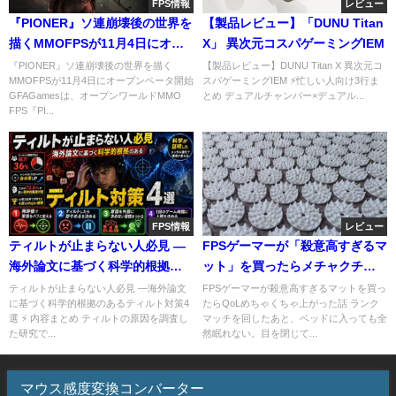
FPS情報
レビュー
『PIONER』ソ連崩壊後の世界を
【製品レビュー】「DUNU Titan
描くMMOFPSが11月4日にオー
X」 異次元コスパゲーミングIEM
プンベータ開始
『PIONER』ソ連崩壊後の世界を描く
【製品レビュー】DUNU Titan X 異次元コ
MMOFPSが11月4日にオープンベータ開始
スパゲーミングIEM ⚡忙しい人向け3行ま
GFAGamesは、オープンワールドMMO
とめ デュアルチャンバー×デュアル...
FPS『PI...
FPS情報
レビュー
ティルトが止まらない人必見 ―
FPSゲーマーが「殺意高すぎるマ
海外論文に基づく科学的根拠の
ット」を買ったらメチャクチャ
あるティルト対策4選
QoL上がった話【シャクティマ
ティルトが止まらない人必見 ―海外論文
FPSゲーマーが殺意高すぎるマットを買っ
に基づく科学的根拠のあるティルト対策4
たらQoLめちゃくちゃ上がった話 ランク
ット】
選 ⚡ 内容まとめ ティルトの原因を調査し
マッチを回したあと、ベッドに入っても全
た研究で...
然眠れない。目を閉じて...
マウス感度変換コンバーター