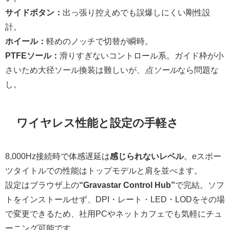
サイドボタン：
出っ張り控えめでも誤爆しにくい剛性設
計。
ホイール：
軽めのノッチで切替が瞬時。
PTFEソール：
滑りすぎないコントロール系。ガイド枠が小
さいため大径ソール換装は難しいが、
点ソール
なら問題な
し。
ワイヤレス性能と設定の手軽さ
8,000Hz接続時で体感遅延は
感じられないレベル
。eスポー
ツタイトルでの性能はトップモデルと肩を並べます。
設定はブラウザ上の
“Gravastar Control Hub”
で完結。ソフ
トをインストールせず、DPI・レート・LED・LODをその場
で変更できるため、社用PCやネットカフェでも気軽にチュ
ーニング可能です。