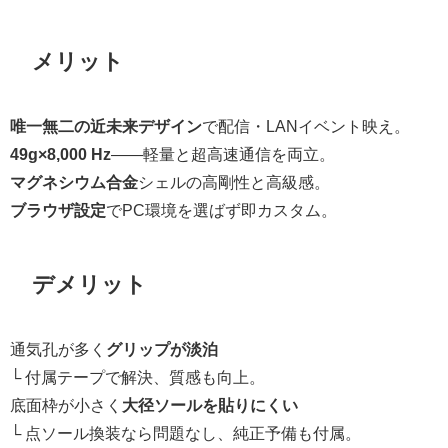
メリット
唯一無二の近未来デザイン
で配信・LANイベント映え。
49g×8,000 Hz
――軽量と超高速通信を両立。
マグネシウム合金
シェルの高剛性と高級感。
ブラウザ設定
でPC環境を選ばず即カスタム。
デメリット
通気孔が多く
グリップが淡泊
└ 付属テープで解決、質感も向上。
底面枠が小さく
大径ソールを貼りにくい
└ 点ソール換装なら問題なし、純正予備も付属。