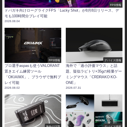
FPS情報
ドパガキ向けローグライクFPS「Lucky Shot」が8月8日リリース、デ
モも100時間分プレイ可能
2026.08.04
FPS情報
デバイス情報
プロ選手aspasも使うVALORANT
海外で「過小評価マウス」と話
置きエイム練習ツール
題、疑似ラピトリ×35gの軽量ゲー
「OKIAIMX」、ブラウザで無料プ
ミングマウス「CRDRAKO KO-
レイ可能
ONE」
2026.08.02
2026.07.31
海外の話題
デバイス情報