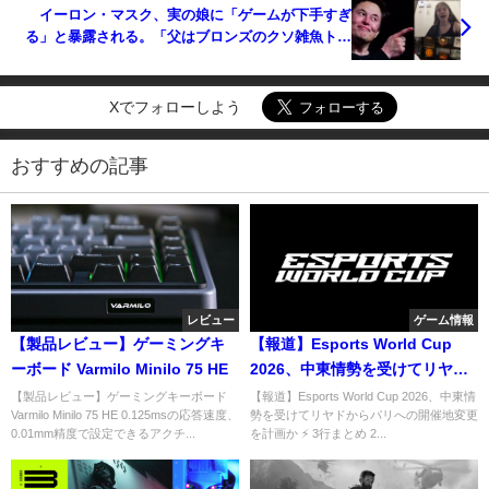
イーロン・マスク、実の娘に「ゲームが下手すぎ
る」と暴露される。「父はブロンズのクソ雑魚トー
ルビョーンメイン」
Xでフォローしよう
おすすめの記事
レビュー
ゲーム情報
【製品レビュー】ゲーミングキ
【報道】Esports World Cup
ーボード Varmilo Minilo 75 HE
2026、中東情勢を受けてリヤド
からパリへの開催地変更を計画
【製品レビュー】ゲーミングキーボード
【報道】Esports World Cup 2026、中東情
Varmilo Minilo 75 HE 0.125msの応答速度、
勢を受けてリヤドからパリへの開催地変更
か
0.01mm精度で設定できるアクチ...
を計画か ⚡ 3行まとめ 2...