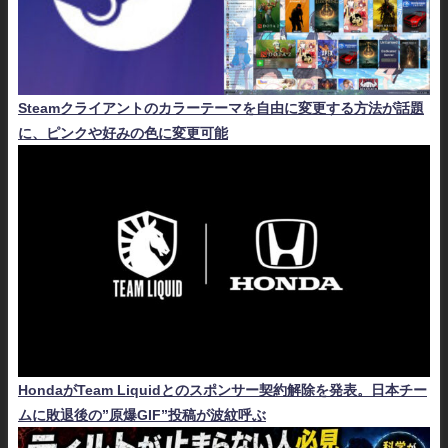
Steamクライアントのカラーテーマを自由に変更する方法が話題
に、ピンクや好みの色に変更可能
HondaがTeam Liquidとのスポンサー契約解除を発表。日本チー
ムに敗退後の”原爆GIF”投稿が波紋呼ぶ