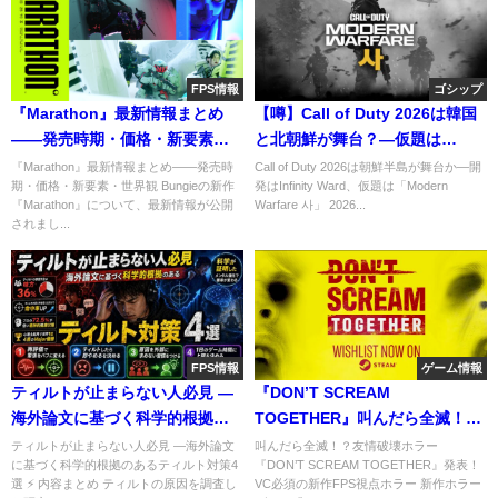
FPS情報
ゴシップ
『Marathon』最新情報まとめ
【噂】Call of Duty 2026は韓国
――発売時期・価格・新要素な
と北朝鮮が舞台？―仮題は
ど
「Modern Warfare 사」
『Marathon』最新情報まとめ――発売時
Call of Duty 2026は朝鮮半島が舞台か―開
期・価格・新要素・世界観 Bungieの新作
発はInfinity Ward、仮題は「Modern
『Marathon』について、最新情報が公開
Warfare 사」 2026...
されまし...
FPS情報
ゲーム情報
ティルトが止まらない人必見 ―
『DON’T SCREAM
海外論文に基づく科学的根拠の
TOGETHER』叫んだら全滅！？
あるティルト対策4選
友情破壊ホラゲー発表！—VC必
ティルトが止まらない人必見 ―海外論文
叫んだら全滅！？友情破壊ホラー
に基づく科学的根拠のあるティルト対策4
『DON’T SCREAM TOGETHER』発表！
須の新作FPS視点ホラー
選 ⚡ 内容まとめ ティルトの原因を調査し
VC必須の新作FPS視点ホラー 新作ホラー