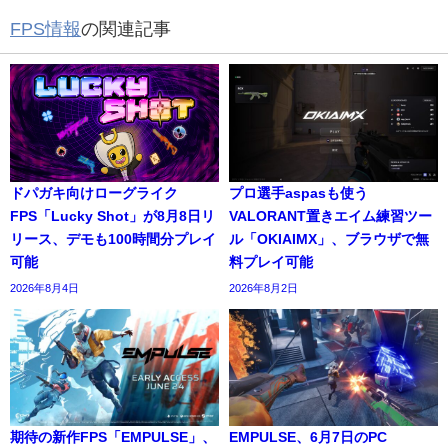
FPS情報
の関連記事
ドパガキ向けローグライク
プロ選手aspasも使う
FPS「Lucky Shot」が8月8日リ
VALORANT置きエイム練習ツー
リース、デモも100時間分プレイ
ル「OKIAIMX」、ブラウザで無
可能
料プレイ可能
2026年8月4日
2026年8月2日
期待の新作FPS「EMPULSE」、
EMPULSE、6月7日のPC