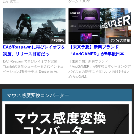
た研究で...
ゲーム『DON’...
FPS情報
デバイス情報
EAがRespawnに再びレイオフを
【未来予想】新興ブランド
実施。リリース目前だっ
「AndGAMER」が5年後日本ゲ
た”Titanfall3”の開発も中止
ーミングデバイス界の覇権に―
EAがRespawnで再びレイオフを実施
【未来予想】新興ブランド
Titanfallの派生シューターを含むインキュ
「AndGAMER」が5年後日本ゲーミングデ
メディアデイ参加レポート
ベーション2案件を中止 Electronic Ar...
バイス界の覇権に ⚡ 忙しい人向け3行まと
【AIM1/VoidGaming】
め AndGAM...
マウス感度変換コンバーター