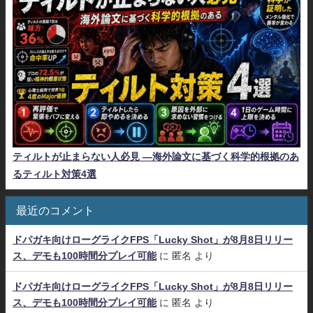
ティルトが止まらない人必見 ―海外論文に基づく科学的根拠のあ
るティルト対策4選
最近のコメント
ドパガキ向けローグライクFPS「Lucky Shot」が8月8日リリー
ス、デモも100時間分プレイ可能
に
匿名
より
ドパガキ向けローグライクFPS「Lucky Shot」が8月8日リリー
ス、デモも100時間分プレイ可能
に
匿名
より