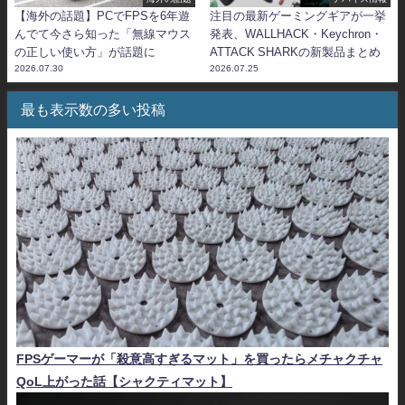
【海外の話題】PCでFPSを6年遊
注目の最新ゲーミングギアが一挙
んでて今さら知った「無線マウス
発表、WALLHACK・Keychron・
の正しい使い方」が話題に
ATTACK SHARKの新製品まとめ
2026.07.30
2026.07.25
最も表示数の多い投稿
FPSゲーマーが「殺意高すぎるマット」を買ったらメチャクチャ
QoL上がった話【シャクティマット】